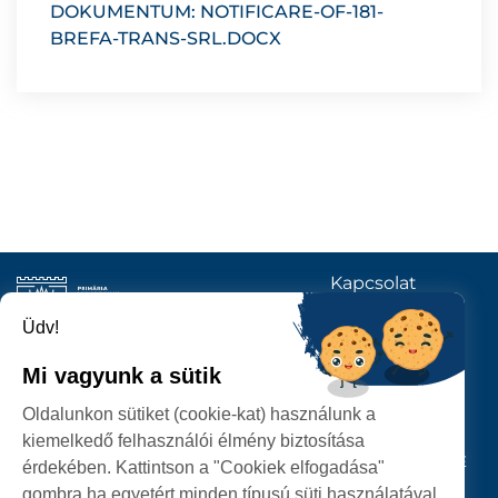
DOKUMENTUM: NOTIFICARE-OF-181-
BREFA-TRANS-SRL.DOCX
Kapcsolat
KÖVESSENEK
Üdv!
Mi vagyunk a sütik
SZATMÁRNÉMETI
Oldalunkon sütiket (cookie-kat) használunk a
POLGÁRMESTERI HIVATAL
kiemelkedő felhasználói élmény biztosítása
P-ȚA 25 OCTOMBRIE, NR. 1 CORP M, 440026 SATU MARE
érdekében. Kattintson a "Cookiek elfogadása"
gombra ha egyetért minden típusú süti használatával