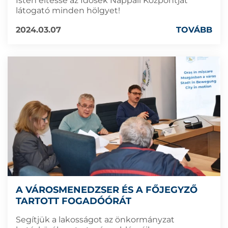
Isten éltesse az Idősek Nappali Központját
látogató minden hölgyet!
2024.03.07
TOVÁBB
A VÁROSMENEDZSER ÉS A FŐJEGYZŐ
TARTOTT FOGADÓÓRÁT
Segítjük a lakosságot az önkormányzat