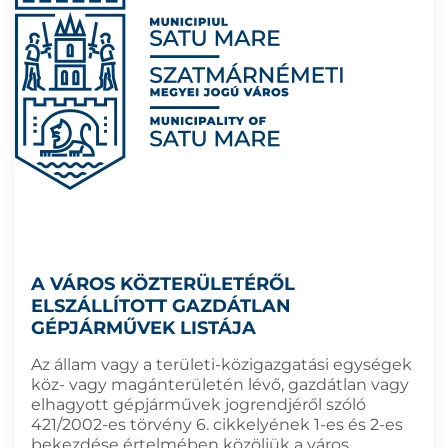
A VÁROS KÖZTERÜLETÉRŐL
ELSZÁLLÍTOTT GAZDÁTLAN
GÉPJÁRMŰVEK LISTÁJA
Az állam vagy a területi-közigazgatási egységek
köz- vagy magánterületén lévő, gazdátlan vagy
elhagyott gépjárművek jogrendjéről szóló
421/2002-es törvény 6. cikkelyének 1-es és 2-es
bekezdése értelmében közöljük a város