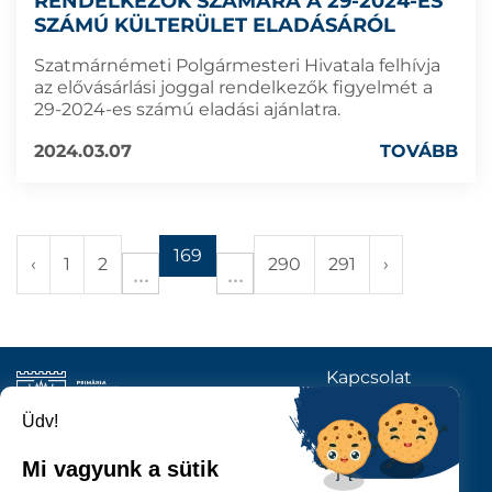
RENDELKEZŐK SZÁMÁRA A 29-2024-ES
SZÁMÚ KÜLTERÜLET ELADÁSÁRÓL
Szatmárnémeti Polgármesteri Hivatala felhívja
az elővásárlási joggal rendelkezők figyelmét a
29-2024-es számú eladási ajánlatra.
2024.03.07
TOVÁBB
169
‹
1
2
290
291
›
Kapcsolat
KÖVESSENEK
Üdv!
Mi vagyunk a sütik