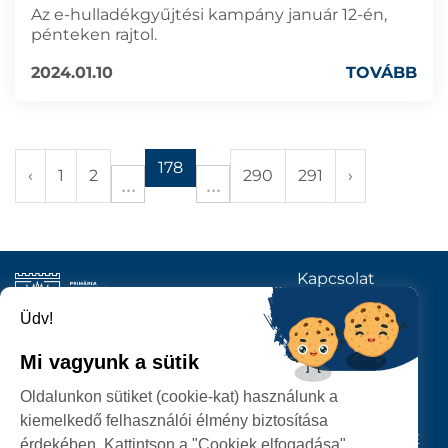
Az e-hulladékgyűjtési kampány január 12-én,
pénteken rajtol.
2024.01.10
TOVÁBB
178
‹
1
2
290
291
›
Kapcsolat
KÖVESSENEK
Üdv!
Mi vagyunk a sütik
SZATMÁRNÉMETI
Oldalunkon sütiket (cookie-kat) használunk a
POLGÁRMESTERI HIVATAL
kiemelkedő felhasználói élmény biztosítása
P-ȚA 25 OCTOMBRIE, NR. 1 CORP M, 440026 SATU MARE
érdekében. Kattintson a "Cookiek elfogadása"