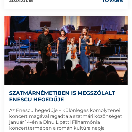
2024.01.15
TOVÁBB
SZATMÁRNÉMETIBEN IS MEGSZÓLALT
ENESCU HEGEDŰJE
Az Enescu hegedűje – különleges komolyzenei
koncert magával ragadta a szatmári közönséget
január 14-én a Dinu Lipatti Filharmónia
koncerttermében a román kultúra napja