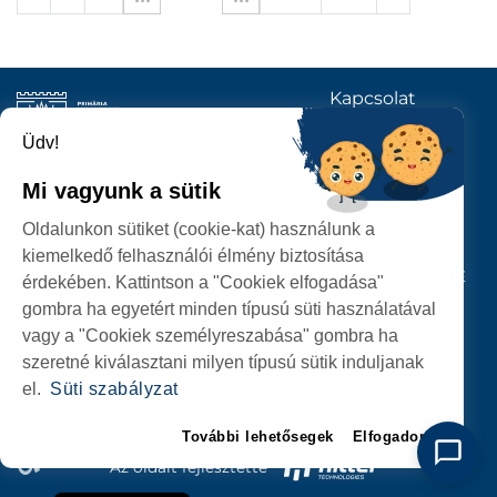
Kapcsolat
KÖVESSENEK
Üdv!
Mi vagyunk a sütik
SZATMÁRNÉMETI
Oldalunkon sütiket (cookie-kat) használunk a
POLGÁRMESTERI HIVATAL
kiemelkedő felhasználói élmény biztosítása
P-ȚA 25 OCTOMBRIE, NR. 1 CORP M, 440026 SATU MARE
érdekében. Kattintson a "Cookiek elfogadása"
gombra ha egyetért minden típusú süti használatával
SZEMÉLYES ADATOK VÉDELME
vagy a "Cookiek személyreszabása" gombra ha
szeretné kiválasztani milyen típusú sütik induljanak
el.
Süti szabályzat
További lehetősegek
Elfogadom
Az oldalt fejlesztette