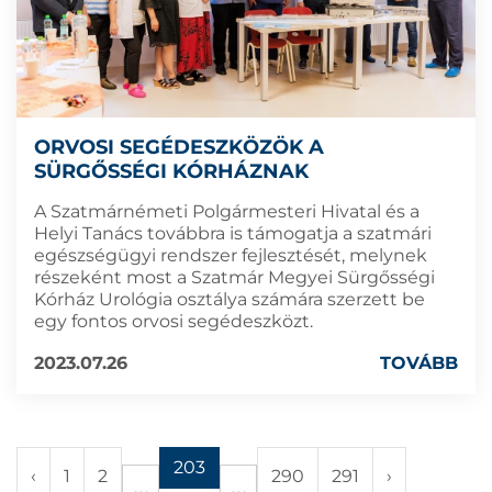
ORVOSI SEGÉDESZKÖZÖK A
SÜRGŐSSÉGI KÓRHÁZNAK
A Szatmárnémeti Polgármesteri Hivatal és a
Helyi Tanács továbbra is támogatja a szatmári
egészségügyi rendszer fejlesztését, melynek
részeként most a Szatmár Megyei Sürgősségi
Kórház Urológia osztálya számára szerzett be
egy fontos orvosi segédeszközt.
2023.07.26
TOVÁBB
203
‹
1
2
290
291
›