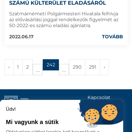
SZÁMÚ KÜLTERÜLET ELADÁSÁRÓL
Szatmárnémeti Polgármesteri Hivatala felhívja
az elővásárlási joggal rendelkezők figyelmét az
50-2022-es számú eladási ajánlatra.
2022.06.17
TOVÁBB
242
‹
1
2
290
291
›
Kapcsolat
KÖVESSENEK
Üdv!
Mi vagyunk a sütik
SZATMÁRNÉMETI