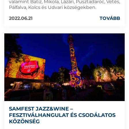
valamint Batiz, Mikola, Lázári, Pusztadaróc, Vetés,
Pálfalva, Kolcs és Udvari községekben.
2022.06.21
TOVÁBB
SAMFEST JAZZ&WINE –
FESZTIVÁLHANGULAT ÉS CSODÁLATOS
KÖZÖNSÉG