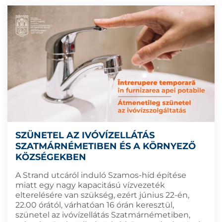
SZÜNETEL AZ IVÓVÍZELLÁTÁS
SZATMÁRNÉMETIBEN ÉS A KÖRNYEZŐ
KÖZSÉGEKBEN
A Strand utcáról induló Szamos-híd építése
miatt egy nagy kapacitású vízvezeték
elterelésére van szükség, ezért június 22-én,
22.00 órától, várhatóan 16 órán keresztül,
szünetel az ivóvízellátás Szatmárnémetiben,