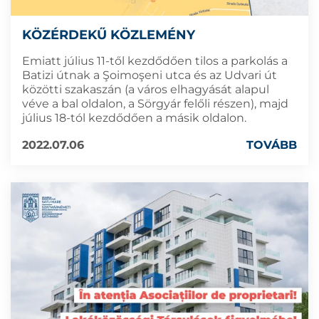
KÖZÉRDEKŰ KÖZLEMÉNY
Emiatt július 11-től kezdődően tilos a parkolás a
Batizi útnak a Şoimoşeni utca és az Udvari út
közötti szakaszán (a város elhagyását alapul
véve a bal oldalon, a Sörgyár felőli részen), majd
július 18-tól kezdődően a másik oldalon.
2022.07.06
TOVÁBB