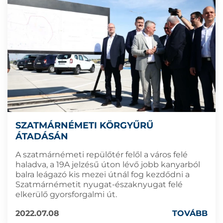
SZATMÁRNÉMETI KÖRGYŰRŰ
ÁTADÁSÁN
A szatmárnémeti repülőtér felől a város felé
haladva, a 19A jelzésű úton lévő jobb kanyarból
balra leágazó kis mezei útnál fog kezdődni a
Szatmárnémetit nyugat-északnyugat felé
elkerülő gyorsforgalmi út.
2022.07.08
TOVÁBB