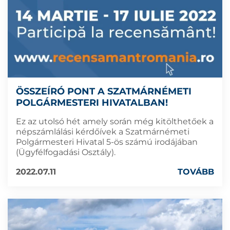
ÖSSZEÍRÓ PONT A SZATMÁRNÉMETI
POLGÁRMESTERI HIVATALBAN!
Ez az utolsó hét amely során még kitölthetőek a
népszámlálási kérdőívek a Szatmárnémeti
Polgármesteri Hivatal 5-ös számú irodájában
(Ügyfélfogadási Osztály).
2022.07.11
TOVÁBB