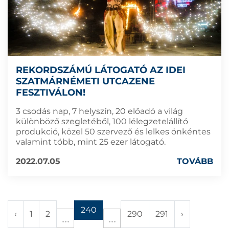
REKORDSZÁMÚ LÁTOGATÓ AZ IDEI
SZATMÁRNÉMETI UTCAZENE
FESZTIVÁLON!
3 csodás nap, 7 helyszín, 20 előadó a világ
különböző szegletéből, 100 lélegzetelállító
produkció, közel 50 szervező és lelkes önkéntes
valamint több, mint 25 ezer látogató.
2022.07.05
TOVÁBB
240
‹
1
2
290
291
›