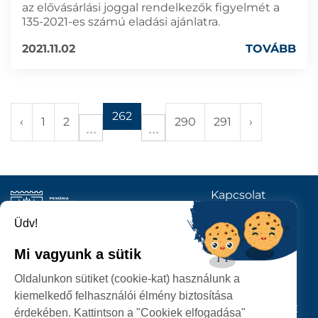
az elővásárlási joggal rendelkezők figyelmét a
135-2021-es számú eladási ajánlatra.
2021.11.02
TOVÁBB
262
‹
1
2
290
291
›
Kapcsolat
KÖVESSENEK
Üdv!
Mi vagyunk a sütik
SZATMÁRNÉMETI
Oldalunkon sütiket (cookie-kat) használunk a
POLGÁRMESTERI HIVATAL
kiemelkedő felhasználói élmény biztosítása
P-ȚA 25 OCTOMBRIE, NR. 1 CORP M, 440026 SATU MARE
érdekében. Kattintson a "Cookiek elfogadása"