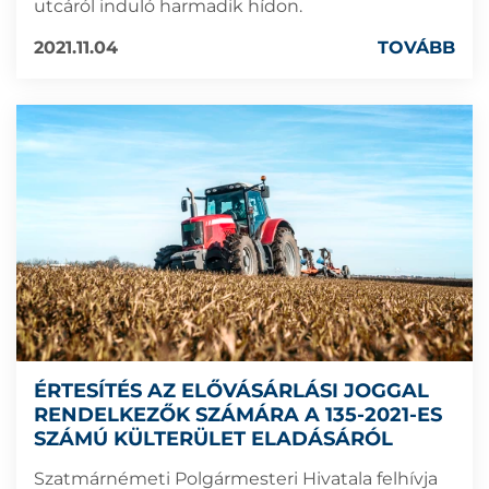
utcáról induló harmadik hídon.
2021.11.04
TOVÁBB
ÉRTESÍTÉS AZ ELŐVÁSÁRLÁSI JOGGAL
RENDELKEZŐK SZÁMÁRA A 135-2021-ES
SZÁMÚ KÜLTERÜLET ELADÁSÁRÓL
Szatmárnémeti Polgármesteri Hivatala felhívja