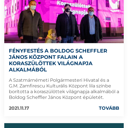
FÉNYFESTÉS A BOLDOG SCHEFFLER
JÁNOS KÖZPONT FALAIN A
KORASZÜLÖTTEK VILÁGNAPJA
ALKALMÁBÓL
A Szatmárnémeti Polgármesteri Hivatal és a
G.M. Zamfirescu Kulturális Központ lila színbe
borította a koraszülöttek világnapja alkalmából a
Boldog Scheffler János Központ épületét.
2021.11.17
TOVÁBB