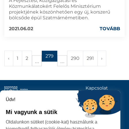
A Fejlesztési, Közigazgatási és
Közmunkálatokért Felelős Minisztérium
projektjének köszönhetően egy új, korszerű
bölcsőde épül Szatmárnémetiben.
2021.06.02
TOVÁBB
279
‹
1
2
290
291
›
Kapcsolat
KÖVESSENEK
Üdv!
Mi vagyunk a sütik
SZATMÁRNÉMETI
Oldalunkon sütiket (cookie-kat) használunk a
POLGÁRMESTERI HIVATAL
kiemelkedő felhasználói élmény biztosítása