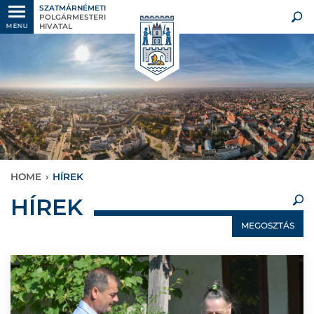
SZATMÁRNÉMETI
POLGÁRMESTERI
HIVATAL
MENU
HOME
›
HÍREK
×
HÍREK
MEGOSZTÁS