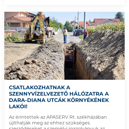
CSATLAKOZHATNAK A
SZENNYVÍZELVEZETŐ HÁLÓZATRA A
DARA-DIANA UTCÁK KÖRNYÉKÉNEK
LAKÓI!
Az érintettek az APASERV Rt. székházában
újíthatják meg az ehhez szükséges
szerződéseket a személyi igazolványuk az