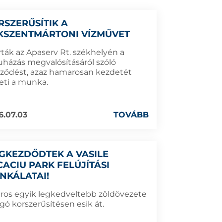
RSZERŰSÍTIK A
KSZENTMÁRTONI VÍZMŰVET
rták az Apaserv Rt. székhelyén a
uházás megvalósításáról szóló
rződést, azaz hamarosan kezdetét
eti a munka.
6.07.03
TOVÁBB
GKEZDŐDTEK A VASILE
CACIU PARK FELÚJÍTÁSI
NKÁLATAI!
áros egyik legkedveltebb zöldövezete
gó korszerűsítésen esik át.