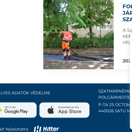
FO
JÁ
SZ
A S
ebb
vég
202
SZATMÁRNÉMET
LYES ADATOK VÉDELME
POLGÁRMESTER
P-ȚA 25 OCTOMB
440026 SATU M
lt fejlesztette