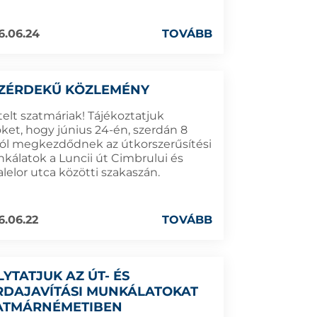
6.06.24
TOVÁBB
ZÉRDEKŰ KÖZLEMÉNY
telt szatmáriak! Tájékoztatjuk
ket, hogy június 24-én, szerdán 8
tól megkezdődnek az útkorszerűsítési
kálatok a Luncii út Cimbrului és
lelor utca közötti szakaszán.
6.06.22
TOVÁBB
LYTATJUK AZ ÚT- ÉS
RDAJAVÍTÁSI MUNKÁLATOKAT
ATMÁRNÉMETIBEN