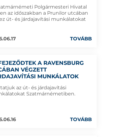
zatmárnémeti Polgármesteri Hivatal
en az időszakban a Prunilor utcában
ez út- és járdajavítási munkálatokat
6.06.17
TOVÁBB
FEJEZŐDTEK A RAVENSBURG
CÁBAN VÉGZETT
RDAJAVÍTÁSI MUNKÁLATOK
tatjuk az út- és járdajavítási
kálatokat Szatmárnémetiben.
6.06.16
TOVÁBB