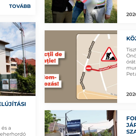
TOVÁBB
202
KÖ
Tisz
Önö
órá
mun
Peta
202
LÚJÍTÁSI
FO
JÁ
 és a
SZ
 teherhordó