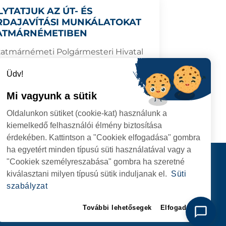
LYTATJUK AZ ÚT- ÉS
RDAJAVÍTÁSI MUNKÁLATOKAT
ATMÁRNÉMETIBEN
zatmárnémeti Polgármesteri Hivatal
en az időszakban a Prahova utcában
ez járdajavítási munkálatokat.
Üdv!
Mi vagyunk a sütik
6.06.15
TOVÁBB
Oldalunkon sütiket (cookie-kat) használunk a
kiemelkedő felhasználói élmény biztosítása
érdekében. Kattintson a "Cookiek elfogadása" gombra
ha egyetért minden típusú süti használatával vagy a
I
Kapcsolat
"Cookiek személyreszabása" gombra ha szeretné
I HIVATAL
KÖVESSENEK
kiválasztani milyen típusú sütik induljanak el.
Süti
RIE, NR. 1 CORP M,
szabályzat
ARE
További lehetősegek
Elfogadom