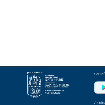
SZEMÉ
Az olda