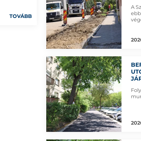
A S
ebb
TOVÁBB
vég
202
BE
UT
JÁ
Foly
mun
202