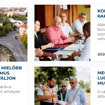
KO
KA
Aláí
ber
sze
veh
202
L MIELŐBB
ME
ZMUS
LU
VÁLJON
MU
atikus
t, amelyek
A v
átfo