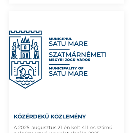
KÖZÉRDEKŰ KÖZLEMÉNY
A 2025. augusztus 21-én kelt 411-es számú