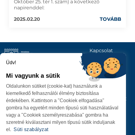
Október 25. tér 1. szám) a következő
napirenddel:
2025.02.20
TOVÁBB
Kapcsolat
KÖVESSENEK
Üdv!
Mi vagyunk a sütik
SZATMÁRNÉMETI
Oldalunkon sütiket (cookie-kat) használunk a
POLGÁRMESTERI HIVATAL
kiemelkedő felhasználói élmény biztosítása
P-ȚA 25 OCTOMBRIE, NR. 1 CORP M, 440026 SATU MARE
érdekében. Kattintson a "Cookiek elfogadása"
gombra ha egyetért minden típusú süti használatával
SZEMÉLYES ADATOK VÉDELME
vagy a "Cookiek személyreszabása" gombra ha
szeretné kiválasztani milyen típusú sütik induljanak
el.
Süti szabályzat