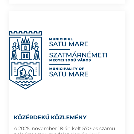
KÖZÉRDEKŰ KÖZLEMÉNY
A 2025. november 18-án kelt 570-es számú