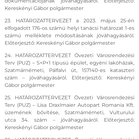
dokumentációjának jóváhagyásáról. Előterjesztő:
Kereskényi Gábor polgármester
23. HATÁROZATTERVEZET a 2023. május 25-én
elfogadott 176-os számú helyi tanácsi határozat 1-es
számú melléklete módosításának jóváhagyásáról.
Előterjesztő: Kereskényi Gábor polgármester
24. HATÁROZATTERVEZET Övezeti Városrendezési
Terv (PUZ) – S+P+1 típusú épület, egyéni lakóházak,
Szatmárnémeti, Pálfalvi út, 157140-es kataszteri
szám – jóváhagyásáról. Előterjesztő: Kereskényi
Gábor polgármester
25. HATÁROZATTERVEZET Övezeti Városrendezési
Terv (PUZ) – Lisa Draxlmaier Autopart Romania Kft.
üzemének bővítése, Szatmárnémeti, Vulturului
utca 34. szám – jóváhagyásáról. Előterjesztő:
Kereskényi Gábor polgármester