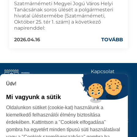
Szatmárnémeti Megyei Jogú Város Helyi
Tanácsának soros ülését a polgármesteri
hivatal üléstermébe (Szatmárnémeti,
Október 25. tér 1. szám) a következő
napirenddel:
2026.04.16
TOVÁBB
Kapcsolat
KÖVESSENEK
Üdv!
Mi vagyunk a sütik
SZATMÁRNÉMETI
Oldalunkon sütiket (cookie-kat) használunk a
POLGÁRMESTERI HIVATAL
kiemelkedő felhasználói élmény biztosítása
P-ȚA 25 OCTOMBRIE, NR. 1 CORP M, 440026 SATU MARE
érdekében. Kattintson a "Cookiek elfogadása"
gombra ha egyetért minden típusú süti használatával
SZEMÉLYES ADATOK VÉDELME
vagy a "Cookiek személyreszabása" gombra ha