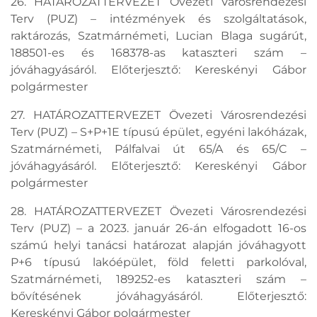
26. HATÁROZATTERVEZET Övezeti Városrendezési
Terv (PUZ) – intézmények és szolgáltatások,
raktározás, Szatmárnémeti, Lucian Blaga sugárút,
188501-es és 168378-as kataszteri szám –
jóváhagyásáról. Előterjesztő: Kereskényi Gábor
polgármester
27. HATÁROZATTERVEZET Övezeti Városrendezési
Terv (PUZ) – S+P+1E típusú épület, egyéni lakóházak,
Szatmárnémeti, Pálfalvai út 65/A és 65/C –
jóváhagyásáról. Előterjesztő: Kereskényi Gábor
polgármester
28. HATÁROZATTERVEZET Övezeti Városrendezési
Terv (PUZ) – a 2023. január 26-án elfogadott 16-os
számú helyi tanácsi határozat alapján jóváhagyott
P+6 típusú lakóépület, föld feletti parkolóval,
Szatmárnémeti, 189252-es kataszteri szám –
bővítésének jóváhagyásáról. Előterjesztő:
Kereskényi Gábor polgármester