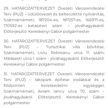
29. HATÁROZATTERVEZET Övezeti Városrendezési
Terv (PUZ) – üdülőövezet és belterületté nyilvánítás,
Szatmárnémeti, 187204-es, 187257-es, 166971-es,
170592-es kataszteri szám – jóváhagyásáról.
Előterjesztő: Kereskényi Gábor polgármester
30. HATÁROZATTERVEZET Övezeti Városrendezési
Terv (PUZ) – Turisztikai villa bővítése,
Szatmárnémeti, Liviu Rebreanu utca 11. szám,
Mărășești utca 1. szám – jóváhagyásáról. Előterjesztő:
Kereskényi Gábor polgármester
31. HATÁROZATTERVEZET Övezeti Városrendezési
Terv (PUZ) – lakópark építése irodákkal és a
földszinten kereskedelmi egységgel,
Szatmárnémeti, Avram Iancu utca 70. szám –
jóváhagyásáról. Előterjesztő: Kereskényi Gábor
polgármester