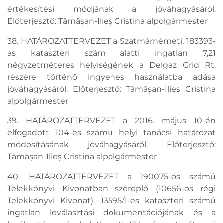
értékesítési módjának a jóváhagyásáról.
Előterjesztő: Tămășan-Ilieș Cristina alpolgármester
38. HATÁROZATTERVEZET a Szatmárnémeti, 183393-
as kataszteri szám alatti ingatlan 7,21
négyzetméteres helyiségének a Delgaz Grid Rt.
részére történő ingyenes használatba adása
jóváhagyásáról. Előterjesztő: Tămășan-Ilieș Cristina
alpolgármester
39. HATÁROZATTERVEZET a 2016. május 10-én
elfogadott 104-es számú helyi tanácsi határozat
módosításának jóváhagyásáról. Előterjesztő:
Tămășan-Ilieș Cristina alpolgármester
40. HATÁROZATTERVEZET a 190075-ös számú
Telekkönyvi Kivonatban szereplő (10656-os régi
Telekkönyvi Kivonat), 13595/1-es kataszteri számú
ingatlan leválasztási dokumentációjának és a