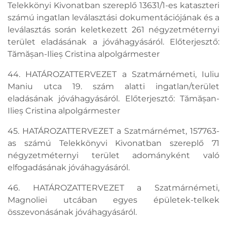
Telekkönyi Kivonatban szereplő 13631/1-es kataszteri
számú ingatlan leválasztási dokumentációjának és a
leválasztás során keletkezett 261 négyzetméternyi
terület eladásának a jóváhagyásáról. Előterjesztő:
Tămășan-Ilieș Cristina alpolgármester
44. HATÁROZATTERVEZET a Szatmárnémeti, Iuliu
Maniu utca 19. szám alatti ingatlan/terület
eladásának jóváhagyásáról. Előterjesztő: Tămășan-
Ilieș Cristina alpolgármester
45. HATÁROZATTERVEZET a Szatmárnémet, 157763-
as számú Telekkönyvi Kivonatban szereplő 71
négyzetméternyi terület adományként való
elfogadásának jóváhagyásáról.
46. HATÁROZATTERVEZET a Szatmárnémeti,
Magnoliei utcában egyes épületek-telkek
összevonásának jóváhagyásáról.