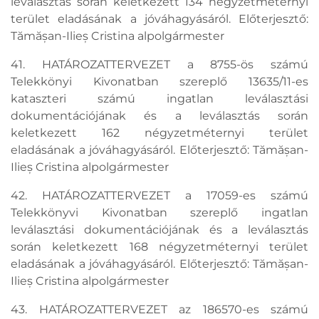
leválasztás során keletkezett 134 négyzetméternyi
terület eladásának a jóváhagyásáról. Előterjesztő:
Tămășan-Ilieș Cristina alpolgármester
41. HATÁROZATTERVEZET a 8755-ös számú
Telekkönyi Kivonatban szereplő 13635/11-es
kataszteri számú ingatlan leválasztási
dokumentációjának és a leválasztás során
keletkezett 162 négyzetméternyi terület
eladásának a jóváhagyásáról. Előterjesztő: Tămășan-
Ilieș Cristina alpolgármester
42. HATÁROZATTERVEZET a 17059-es számú
Telekkönyvi Kivonatban szereplő ingatlan
leválasztási dokumentációjának és a leválasztás
során keletkezett 168 négyzetméternyi terület
eladásának a jóváhagyásáról. Előterjesztő: Tămășan-
Ilieș Cristina alpolgármester
43. HATÁROZATTERVEZET az 186570-es számú