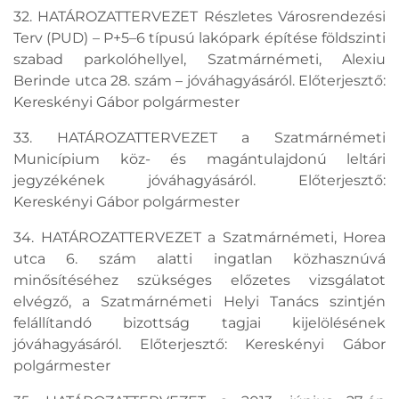
32. HATÁROZATTERVEZET Részletes Városrendezési
Terv (PUD) – P+5–6 típusú lakópark építése földszinti
szabad parkolóhellyel, Szatmárnémeti, Alexiu
Berinde utca 28. szám – jóváhagyásáról. Előterjesztő:
Kereskényi Gábor polgármester
33. HATÁROZATTERVEZET a Szatmárnémeti
Municípium köz- és magántulajdonú leltári
jegyzékének jóváhagyásáról. Előterjesztő:
Kereskényi Gábor polgármester
34. HATÁROZATTERVEZET a Szatmárnémeti, Horea
utca 6. szám alatti ingatlan közhasznúvá
minősítéséhez szükséges előzetes vizsgálatot
elvégző, a Szatmárnémeti Helyi Tanács szintjén
felállítandó bizottság tagjai kijelölésének
jóváhagyásáról. Előterjesztő: Kereskényi Gábor
polgármester