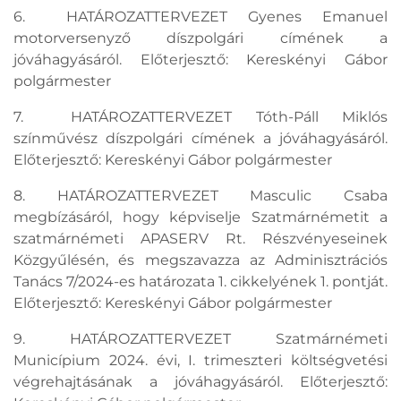
6. HATÁROZATTERVEZET Gyenes Emanuel
motorversenyző díszpolgári címének a
jóváhagyásáról. Előterjesztő: Kereskényi Gábor
polgármester
7. HATÁROZATTERVEZET Tóth-Páll Miklós
színművész díszpolgári címének a jóváhagyásáról.
Előterjesztő: Kereskényi Gábor polgármester
8. HATÁROZATTERVEZET Masculic Csaba
megbízásáról, hogy képviselje Szatmárnémetit a
szatmárnémeti APASERV Rt. Részvényeseinek
Közgyűlésén, és megszavazza az Adminisztrációs
Tanács 7/2024-es határozata 1. cikkelyének 1. pontját.
Előterjesztő: Kereskényi Gábor polgármester
9. HATÁROZATTERVEZET Szatmárnémeti
Municípium 2024. évi, I. trimeszteri költségvetési
végrehajtásának a jóváhagyásáról. Előterjesztő: