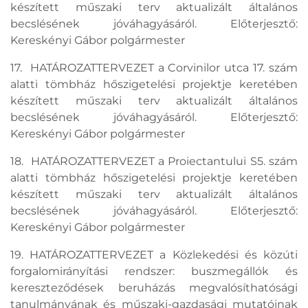
készített műszaki terv aktualizált általános
becslésének jóváhagyásáról. Előterjesztő:
Kereskényi Gábor polgármester
17. HATÁROZATTERVEZET a Corvinilor utca 17. szám
alatti tömbház hőszigetelési projektje keretében
készített műszaki terv aktualizált általános
becslésének jóváhagyásáról. Előterjesztő:
Kereskényi Gábor polgármester
18. HATÁROZATTERVEZET a Proiectantului S5. szám
alatti tömbház hőszigetelési projektje keretében
készített műszaki terv aktualizált általános
becslésének jóváhagyásáról. Előterjesztő:
Kereskényi Gábor polgármester
19. HATÁROZATTERVEZET a Közlekedési és közúti
forgalomirányítási rendszer: buszmegállók és
kereszteződések beruházás megvalósíthatósági
tanulmányának és műszaki-gazdasági mutatóinak