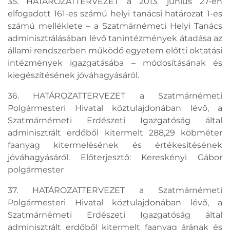
35. HATÁROZATTERVEZET a 2013. június 27-én
elfogadott 161-es számú helyi tanácsi határozat 1-es
számú melléklete – a Szatmárnémeti Helyi Tanács
adminisztrálásában lévő tanintézmények átadása az
állami rendszerben működő egyetem előtti oktatási
intézmények igazgatásába – módosításának és
kiegészítésének jóváhagyásáról.
36. HATÁROZATTERVEZET a Szatmárnémeti
Polgármesteri Hivatal köztulajdonában lévő, a
Szatmárnémeti Erdészeti Igazgatóság által
adminisztrált erdőből kitermelt 288,29 köbméter
faanyag kitermelésének és értékesítésének
jóváhagyásáról. Előterjesztő: Kereskényi Gábor
polgármester
37. HATÁROZATTERVEZET a Szatmárnémeti
Polgármesteri Hivatal köztulajdonában lévő, a
Szatmárnémeti Erdészeti Igazgatóság által
adminisztrált erdőből kitermelt faanyag árának és