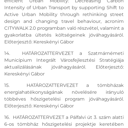
efficient Urban Mobility: Decreasing Carbon
Intensity of Urban Transport by supporting Shift to
Active Urban Mobility through rethinking street
design and changing travel behaviour, acronim
CITYWALK 2.0 programban való részvétel, valamint a
gyakorlatba ültetés költségeinek jóváhagyásáról.
Előterjesztő: Kereskényi Gábor
14. HATÁROZATTERVEZET a Szatmárnémeti
Municípium Integrált Városfejlesztési Stratégiája
aktualizálásának jóváhagyásáról. Előterjesztő:
Kereskényi Gábor
15. HATÁROZATTERVEZET a tömbházak
energiahatékonyságának növelésére irányuló
többéves hőszigetelési program jóváhagyásáról.
Előterjesztő: Kereskényi Gábor
16. HATÁROZATTERVEZET a Pálfalvi út 3. szám alatti
6-os tömbház hőszigetelési projektje keretében