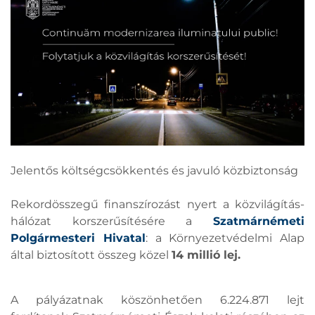
Jelentős költségcsökkentés és javuló közbiztonság
Rekordösszegű finanszírozást nyert a közvilágítás-
hálózat korszerűsítésére a
Szatmárnémeti
Polgármesteri Hivatal
: a Környezetvédelmi Alap
által biztosított összeg közel
14 millió lej.
A pályázatnak köszönhetően 6.224.871 lejt