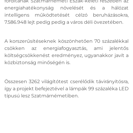
fordítanak Szatmárnémeti Észak-keleti részében az
energiahatékonyság növelését és a hálózat
intelligens működtetését célzó beruházásokra,
7.586.948 lejt pedig pedig a város déli övezetében.
A korszerűsítéseknek köszönhetően 70 százalékkal
csökken az energiafogyasztás, ami jelentős
költségcsökkenést eredményez, ugyanakkor javít a
közbiztonság minőségén is.
Összesen 3262 világítótest cserélődik távirányítósra,
így a projekt befejeztével a lámpák 99 százaléka LED
típusú lesz Szatmárnémetiben.