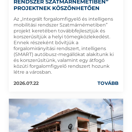
RENDSZER SZATMÁRNÉMETIBEN”
PROJEKTNEK KÖSZÖNHETŐEN
Az „Integrált forgalomfigyelő és intelligens
mobilitási rendszer Szatmárnémetiben”
projekt keretében továbbfejlesztjük és
korszerűsítjük a helyi tömegközlekedést.
Ennek részeként bővítjük a
forgalomirányítási rendszert, intelligens
(SMART) autóbusz-megállókat alakítunk ki
és korszerűsítünk, valamint egy átfogó
közúti forgalomfigyelő rendszert hozunk
létre a városban.
2026.07.22
TOVÁBB