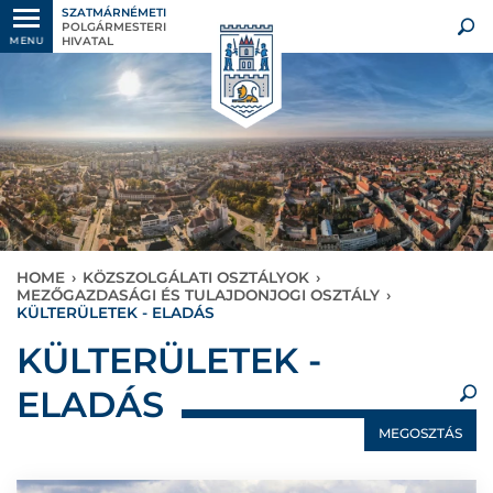
SZATMÁRNÉMETI
POLGÁRMESTERI
HIVATAL
MENU
HOME
›
KÖZSZOLGÁLATI OSZTÁLYOK
›
MEZŐGAZDASÁGI ÉS TULAJDONJOGI OSZTÁLY
›
KÜLTERÜLETEK - ELADÁS
×
KÜLTERÜLETEK -
ELADÁS
MEGOSZTÁS