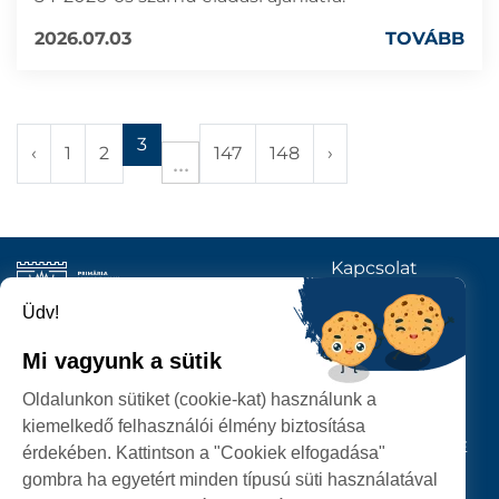
2026.07.03
TOVÁBB
3
‹
1
2
147
148
›
Kapcsolat
KÖVESSENEK
Üdv!
Mi vagyunk a sütik
SZATMÁRNÉMETI
Oldalunkon sütiket (cookie-kat) használunk a
POLGÁRMESTERI HIVATAL
kiemelkedő felhasználói élmény biztosítása
P-ȚA 25 OCTOMBRIE, NR. 1 CORP M, 440026 SATU MARE
érdekében. Kattintson a "Cookiek elfogadása"
gombra ha egyetért minden típusú süti használatával
SZEMÉLYES ADATOK VÉDELME