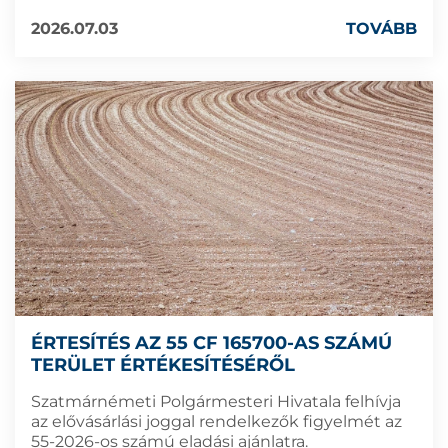
2026.07.03
TOVÁBB
ÉRTESÍTÉS AZ 55 CF 165700-AS SZÁMÚ
TERÜLET ÉRTÉKESÍTÉSÉRŐL
Szatmárnémeti Polgármesteri Hivatala felhívja
az elővásárlási joggal rendelkezők figyelmét az
55-2026-os számú eladási ajánlatra.