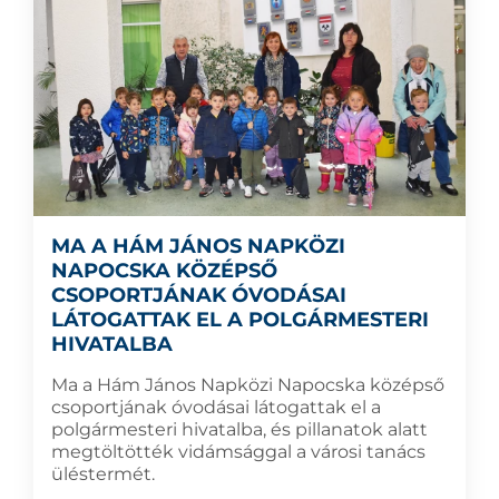
MA A HÁM JÁNOS NAPKÖZI
NAPOCSKA KÖZÉPSŐ
CSOPORTJÁNAK ÓVODÁSAI
LÁTOGATTAK EL A POLGÁRMESTERI
HIVATALBA
Ma a Hám János Napközi Napocska középső
csoportjának óvodásai látogattak el a
polgármesteri hivatalba, és pillanatok alatt
megtöltötték vidámsággal a városi tanács
üléstermét.