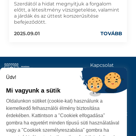
Szerdától a hidat megnyitjuk a forgalom
előtt, a létesítmény vízszigetelése, valamint
a járdák és az úttest korszerűsítése
befejeződött.
2025.09.01
TOVÁBB
Kapcsolat
KÖVESSENEK
Üdv!
Mi vagyunk a sütik
SZATMÁRNÉMETI
Oldalunkon sütiket (cookie-kat) használunk a
POLGÁRMESTERI HIVATAL
kiemelkedő felhasználói élmény biztosítása
P-ȚA 25 OCTOMBRIE, NR. 1 CORP M, 440026 SATU MARE
érdekében. Kattintson a "Cookiek elfogadása"
gombra ha egyetért minden típusú süti használatával
SZEMÉLYES ADATOK VÉDELME
vagy a "Cookiek személyreszabása" gombra ha