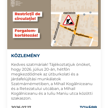
KÖZLEMÉNY
Kedves szatmáriak! Tájékoztatjuk önöket,
hogy 2026. július 20-án, hétfőn
megkezdődnek az útburkolati és a
járdafelújítási munkálatok
Szatmárnémetiben, a Mihail Kogălniceanu
és a Retezatului utcában, a Mihail
Kogălniceanu és a Iuliu Maniu utca közötti
szakaszon.
2026.07.17
TOVÁBB