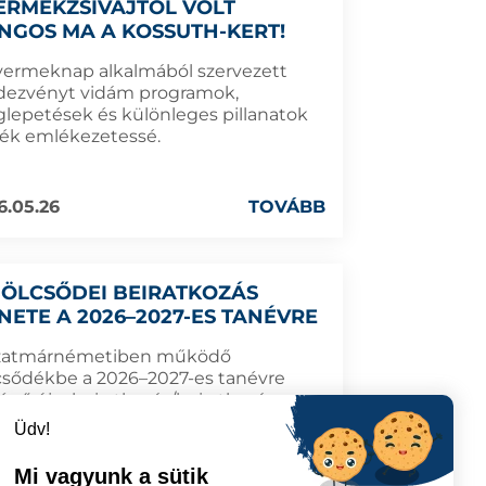
ERMEKZSIVAJTÓL VOLT
NGOS MA A KOSSUTH-KERT!
yermeknap alkalmából szervezett
dezvényt vidám programok,
lepetések és különleges pillanatok
ték emlékezetessé.
6.05.26
TOVÁBB
BÖLCSŐDEI BEIRATKOZÁS
NETE A 2026–2027-ES TANÉVRE
zatmárnémetiben működő
csődékbe a 2026–2027-es tanévre
énő újra beiratkozás/beiratkozás
mterve.
Üdv!
Mi vagyunk a sütik