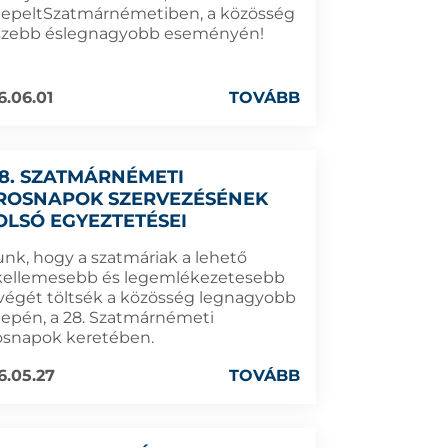
epeltSzatmárnémetiben, a közösség
szebb éslegnagyobb eseményén!
6.06.01
TOVÁBB
28. SZATMÁRNÉMETI
ROSNAPOK SZERVEZÉSÉNEK
OLSÓ EGYEZTETÉSEI
unk, hogy a szatmáriak a lehető
kellemesebb és legemlékezetesebb
végét töltsék a közösség legnagyobb
epén, a 28. Szatmárnémeti
osnapok keretében.
6.05.27
TOVÁBB