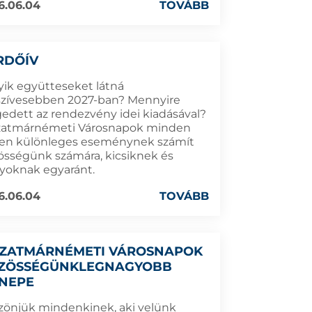
6.06.04
TOVÁBB
RDŐÍV
yik együtteseket látná
szívesebben 2027-ban? Mennyire
gedett az rendezvény idei kiadásával?
zatmárnémeti Városnapok minden
en különleges eseménynek számít
össégünk számára, kicsiknek és
yoknak egyaránt.
6.06.04
TOVÁBB
SZATMÁRNÉMETI VÁROSNAPOK
ZÖSSÉGÜNKLEGNAGYOBB
NEPE
zönjük mindenkinek, aki velünk