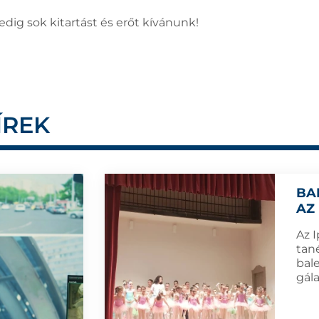
ig sok kitartást és erőt kívánunk!
ÍREK
BA
AZ
Az 
tan
bal
gál