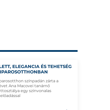
LETT, ELEGANCIA ÉS TEHETSÉG
 IPAROSOTTHONBAN
Iparosotthon színpadán zárta a
évet Ana Macovei tanárnő
ettosztálya egy színvonalas
aelőadással