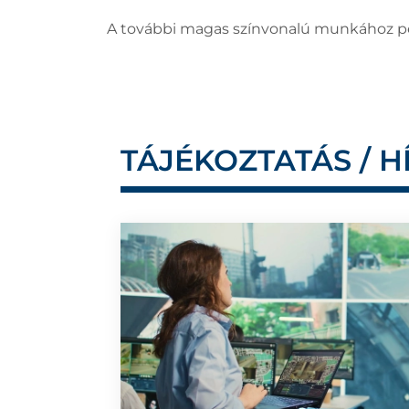
A további magas színvonalú munkához ped
TÁJÉKOZTATÁS / H