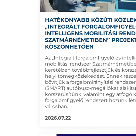
HATÉKONYABB KÖZÚTI KÖZLE
„INTEGRÁLT FORGALOMFIGYEL
INTELLIGENS MOBILITÁSI REN
SZATMÁRNÉMETIBEN” PROJEK
KÖSZÖNHETŐEN
Az „Integrált forgalomfigyelő és intell
mobilitási rendszer Szatmárnémetibe
keretében továbbfejlesztjük és korsze
helyi tömegközlekedést. Ennek rész
bővítjük a forgalomirányítási rendszert
(SMART) autóbusz-megállókat alakítu
korszerűsítünk, valamint egy átfogó 
forgalomfigyelő rendszert hozunk lét
városban.
2026.07.22