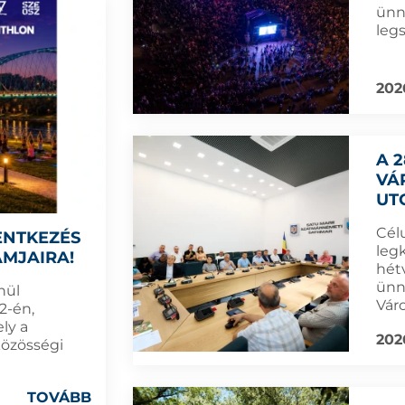
ünn
leg
202
A 
VÁ
UT
Cél
ENTKEZÉS
leg
MJAIRA!
hét
ünn
nül
Vár
2-én,
ly a
202
közösségi
TOVÁBB