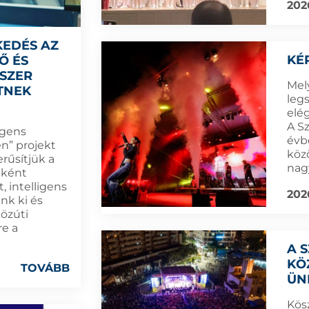
202
KEDÉS AZ
KÉ
Ő ÉS
DSZER
Mel
TNEK
leg
elé
A S
igens
évb
n” projekt
köz
rűsítjük a
nag
eként
, intelligens
202
nk ki és
közúti
re a
A 
KÖ
TOVÁBB
ÜN
Kös