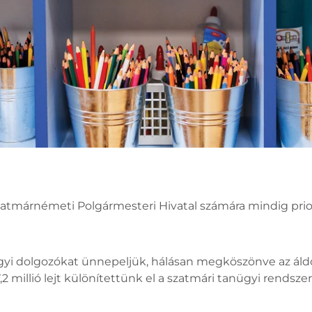
atmárnémeti Polgármesteri Hivatal számára mindig prioti
gyi dolgozókat ünnepeljük, hálásan megköszönve az ál
2 millió lejt különítettünk el a szatmári tanügyi rendsz