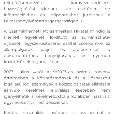
településrendezés, környezetvedélem,
házasságkötési időpont, stb. esetében, de
információkhoz és időpontokhoz juthatnak a
Lakosságnyilvántartó Igazgatóságon is.
A Szatmárnémeti Polgármesteri Hivatal mindig is
kiemelt figyelmet fordított az adminisztratív
eljárások egyszerűsítésére, ezáltal csökkentve az
állampolgárok idejét és erőfeszítéseit a
dokumentumok benyújtásának és nyomon
követésének folyamatában.
2023. július 4-től a 9/2023-es számú törvény
értelmében a közintézmények és a közhasznú
jogállású jogi személyek a közszolgáltatás ellátására
irányuló kérelmek elbírálása esetében nem
igényelhetik a kérelmezőktől a korábban használt,
úgynevezett „sínes” dossziékat.
Kérjük, használják továbbra is bizalommal a