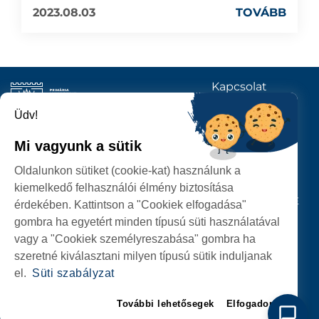
2023.08.03
TOVÁBB
Kapcsolat
KÖVESSENEK
Üdv!
Mi vagyunk a sütik
SZATMÁRNÉMETI
Oldalunkon sütiket (cookie-kat) használunk a
POLGÁRMESTERI HIVATAL
kiemelkedő felhasználói élmény biztosítása
P-ȚA 25 OCTOMBRIE, NR. 1 CORP M, 440026 SATU MARE
érdekében. Kattintson a "Cookiek elfogadása"
gombra ha egyetért minden típusú süti használatával
SZEMÉLYES ADATOK VÉDELME
vagy a "Cookiek személyreszabása" gombra ha
szeretné kiválasztani milyen típusú sütik induljanak
el.
Süti szabályzat
További lehetősegek
Elfogadom