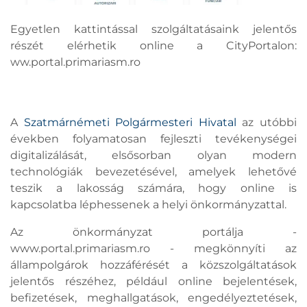
Egyetlen kattintással szolgáltatásaink jelentős
részét elérhetik online a CityPortalon:
ww.portal.primariasm.ro
A
Szatmárnémeti Polgármesteri Hivatal
az utóbbi
években folyamatosan fejleszti tevékenységei
digitalizálását, elsősorban olyan modern
technológiák bevezetésével, amelyek lehetővé
teszik a lakosság számára, hogy online is
kapcsolatba léphessenek a helyi önkormányzattal.
Az önkormányzat portálja -
www.portal.primariasm.ro - megkönnyíti az
állampolgárok hozzáférését a közszolgáltatások
jelentős részéhez, például online bejelentések,
befizetések, meghallgatások, engedélyeztetések,