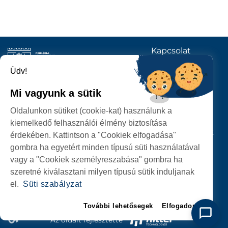
Kapcsolat
KÖVESSENEK
Üdv!
Mi vagyunk a sütik
SZATMÁRNÉMETI
Oldalunkon sütiket (cookie-kat) használunk a
POLGÁRMESTERI HIVATAL
kiemelkedő felhasználói élmény biztosítása
P-ȚA 25 OCTOMBRIE, NR. 1 CORP M, 440026 SATU MARE
érdekében. Kattintson a "Cookiek elfogadása"
gombra ha egyetért minden típusú süti használatával
SZEMÉLYES ADATOK VÉDELME
vagy a "Cookiek személyreszabása" gombra ha
szeretné kiválasztani milyen típusú sütik induljanak
el.
Süti szabályzat
További lehetősegek
Elfogadom
Az oldalt fejlesztette