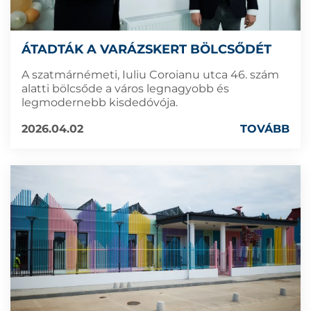
ÁTADTÁK A VARÁZSKERT BÖLCSŐDÉT
A szatmárnémeti, Iuliu Coroianu utca 46. szám
alatti bölcsőde a város legnagyobb és
legmodernebb kisdedóvója.
2026.04.02
TOVÁBB