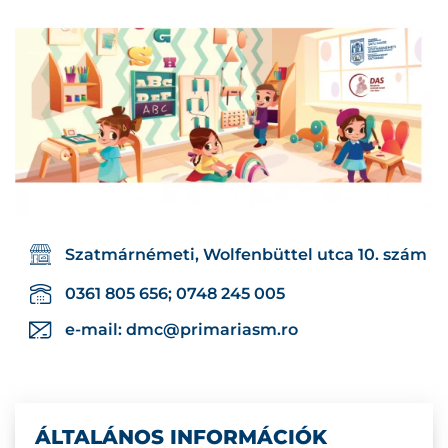
Szatmárnémeti, Wolfenbüttel utca 10. szám
0361 805 656; 0748 245 005
e-mail:
dmc@primariasm.ro
ÁLTALÁNOS INFORMÁCIÓK