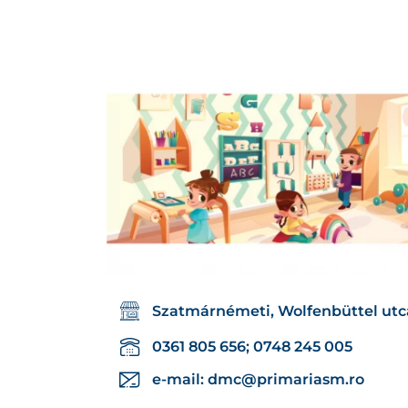
Szatmárnémeti, Wolfenbüttel utc
0361 805 656; 0748 245 005
e-mail:
dmc@primariasm.ro