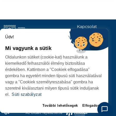
Kapcsolat
KÖVESSENEK
Üdv!
Mi vagyunk a sütik
SZATMÁRNÉMETI
Oldalunkon sütiket (cookie-kat) használunk a
POLGÁRMESTERI HIVATAL
kiemelkedő felhasználói élmény biztosítása
P-ȚA 25 OCTOMBRIE, NR. 1 CORP M, 440026 SATU MARE
érdekében. Kattintson a "Cookiek elfogadása"
gombra ha egyetért minden típusú süti használatával
SZEMÉLYES ADATOK VÉDELME
vagy a "Cookiek személyreszabása" gombra ha
szeretné kiválasztani milyen típusú sütik induljanak
el.
Süti szabályzat
További lehetősegek
Elfogadom
Az oldalt fejlesztette