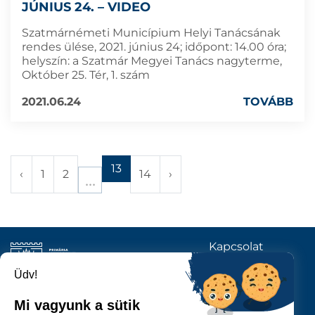
JÚNIUS 24. – VIDEO
Szatmárnémeti Municípium Helyi Tanácsának
rendes ülése, 2021. június 24; időpont: 14.00 óra;
helyszín: a Szatmár Megyei Tanács nagyterme,
Október 25. Tér, 1. szám
2021.06.24
TOVÁBB
13
‹
1
2
14
›
Kapcsolat
KÖVESSENEK
Üdv!
Mi vagyunk a sütik