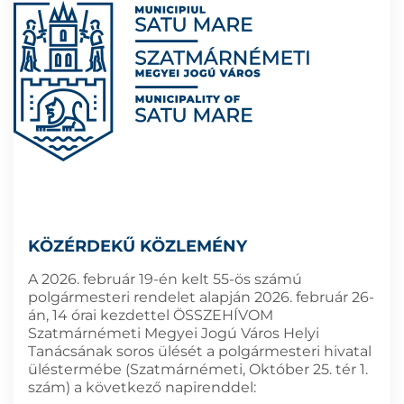
KÖZÉRDEKŰ KÖZLEMÉNY
A 2026. február 19-én kelt 55-ös számú
polgármesteri rendelet alapján 2026. február 26-
án, 14 órai kezdettel ÖSSZEHÍVOM
Szatmárnémeti Megyei Jogú Város Helyi
Tanácsának soros ülését a polgármesteri hivatal
üléstermébe (Szatmárnémeti, Október 25. tér 1.
szám) a következő napirenddel: