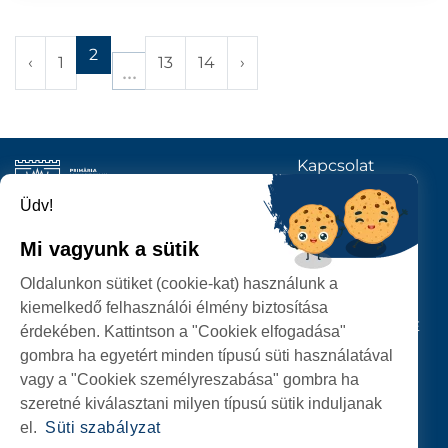
2
‹
1
13
14
›
Kapcsolat
KÖVESSENEK
Üdv!
Mi vagyunk a sütik
SZATMÁRNÉMETI
Oldalunkon sütiket (cookie-kat) használunk a
POLGÁRMESTERI HIVATAL
kiemelkedő felhasználói élmény biztosítása
P-ȚA 25 OCTOMBRIE, NR. 1 CORP M, 440026 SATU MARE
érdekében. Kattintson a "Cookiek elfogadása"
gombra ha egyetért minden típusú süti használatával
SZEMÉLYES ADATOK VÉDELME
vagy a "Cookiek személyreszabása" gombra ha
szeretné kiválasztani milyen típusú sütik induljanak
el.
Süti szabályzat