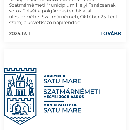
Szatmárnémeti Municípium Helyi Tanácsának
soros ülését a polgármesteri hivatal
üléstermébe (Szatmárnémeti, Október 25. tér 1.
szám) a következő napirenddel:
2025.12.11
TOVÁBB