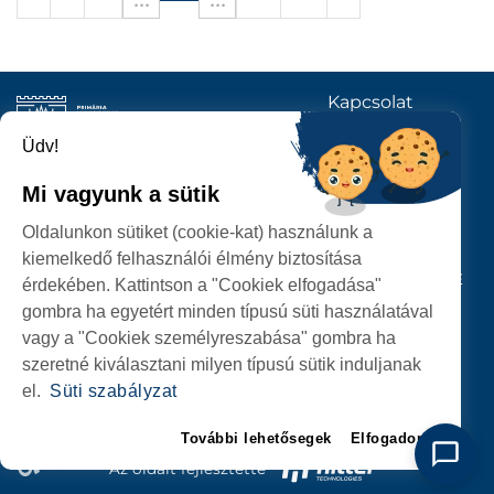
Kapcsolat
KÖVESSENEK
Üdv!
Mi vagyunk a sütik
SZATMÁRNÉMETI
Oldalunkon sütiket (cookie-kat) használunk a
POLGÁRMESTERI HIVATAL
kiemelkedő felhasználói élmény biztosítása
P-ȚA 25 OCTOMBRIE, NR. 1 CORP M, 440026 SATU MARE
érdekében. Kattintson a "Cookiek elfogadása"
gombra ha egyetért minden típusú süti használatával
SZEMÉLYES ADATOK VÉDELME
vagy a "Cookiek személyreszabása" gombra ha
szeretné kiválasztani milyen típusú sütik induljanak
el.
Süti szabályzat
További lehetősegek
Elfogadom
Az oldalt fejlesztette