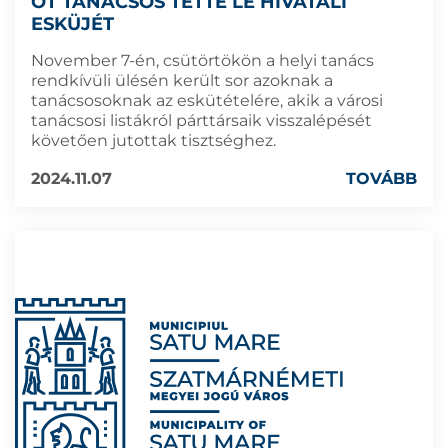
ÖT TANÁCSOS TETTE LE HIVATALI
ESKÜJÉT
November 7-én, csütörtökön a helyi tanács
rendkívüli ülésén került sor azoknak a
tanácsosoknak az eskütételére, akik a városi
tanácsosi listákról párttársaik visszalépését
követően jutottak tisztséghez.
2024.11.07
TOVÁBB