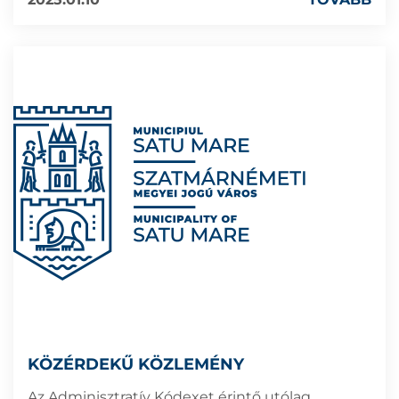
KÖZÉRDEKŰ KÖZLEMÉNY
Az Adminisztratív Kódexet érintő utólag