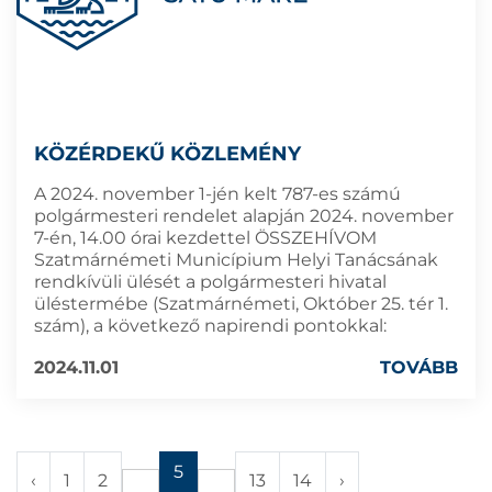
KÖZÉRDEKŰ KÖZLEMÉNY
A 2024. november 1-jén kelt 787-es számú
polgármesteri rendelet alapján 2024. november
7-én, 14.00 órai kezdettel ÖSSZEHÍVOM
Szatmárnémeti Municípium Helyi Tanácsának
rendkívüli ülését a polgármesteri hivatal
üléstermébe (Szatmárnémeti, Október 25. tér 1.
szám), a következő napirendi pontokkal:
2024.11.01
TOVÁBB
5
‹
1
2
13
14
›