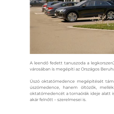
A leendő fedett tanuszoda a legkorszerű
városában is megépíti az Országos Beruhá
Úszó oktatómedence megépítését támog
úszómedence, hanem öltözők, mellékh
oktatómedencét a tornaórák ideje alatt i
akár felnőtt – szerelmesei is.