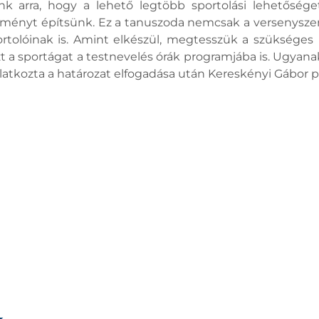
unk arra, hogy a lehető legtöbb sportolási lehetőség
tményt építsünk. Ez a tanuszoda nemcsak a versenysze
rtolóinak is. Amint elkészül, megtesszük a szükséges
zt a sportágat a testnevelés órák programjába is. Ugyana
yilatkozta a határozat elfogadása után Kereskényi Gábor 