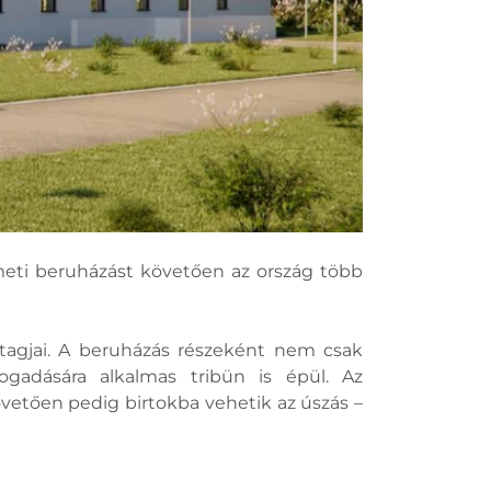
émeti beruházást követően az ország több
agjai. A beruházás részeként nem csak
gadására alkalmas tribün is épül. Az
övetően pedig birtokba vehetik az úszás –