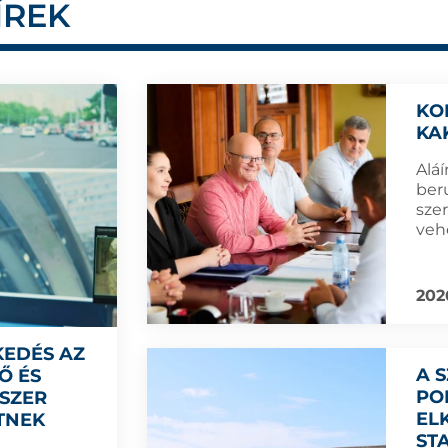
ÍREK
KO
KA
Aláí
ber
sze
veh
202
KEDÉS AZ
A 
Ő ÉS
PO
DSZER
EL
TNEK
ST