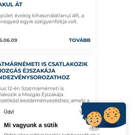
AKUL ÁT
pület évekig kihasználatlanul állt, a
ónegyed egyik szégyenfoltja volt.
6.06.09
TOVÁBB
ATMÁRNÉMETI IS CSATLAKOZIK
MOZGÁS ÉJSZAKÁJA
NDEZVÉNYSOROZATHOZ
ius 12-én Szatmárnémeti is
tlakozik a Mozgás Éjszakája
zetközi kezdeményezéshez, amely a
tot, az aktív életmódot és a
Üdv!
össégi élményeket helyezi a
éppontba.
Mi vagyunk a sütik
6.06.09
TOVÁBB