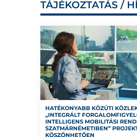
TÁJÉKOZTATÁS / H
HATÉKONYABB KÖZÚTI KÖZLE
„INTEGRÁLT FORGALOMFIGYEL
INTELLIGENS MOBILITÁSI REN
SZATMÁRNÉMETIBEN” PROJEK
KÖSZÖNHETŐEN