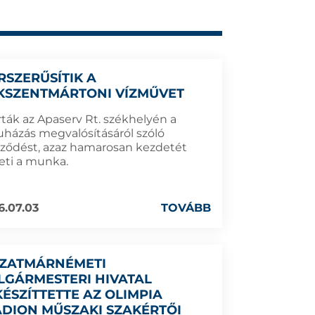
RSZERŰSÍTIK A
KSZENTMÁRTONI VÍZMŰVET
rták az Apaserv Rt. székhelyén a
uházás megvalósításáról szóló
rződést, azaz hamarosan kezdetét
eti a munka.
6.07.03
TOVÁBB
SZATMÁRNÉMETI
LGÁRMESTERI HIVATAL
KÉSZÍTTETTE AZ OLIMPIA
ADION MŰSZAKI SZAKÉRTŐI