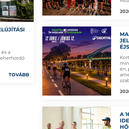
Moz
202
LÚJÍTÁSI
MA
JE
ÉJ
 és a
Kort
 teherhordó
min
én,
amel
TOVÁBB
sza
202
A 
ID
HŐ