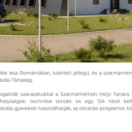
bb lesz Romániában, kísérleti jellegű, és a szatmárn
zási Társaság.
atták szavazatukkal a Szatmárnémeti Helyi Tanács t
elyiségek, technikai terület és egy 124 néző befo
skolás gyerekek használhatják, az oktatási programot k