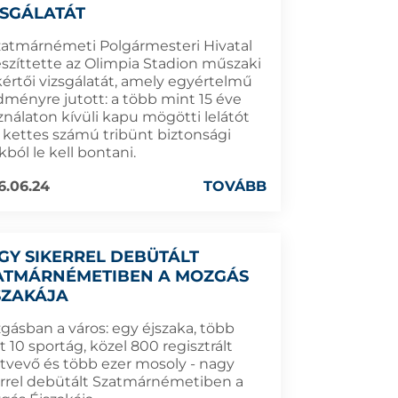
ZSGÁLATÁT
zatmárnémeti Polgármesteri Hivatal
észíttette az Olimpia Stadion műszaki
kértői vizsgálatát, amely egyértelmű
dményre jutott: a több mint 15 éve
ználaton kívüli kapu mögötti lelátót
a kettes számú tribünt biztonsági
ból le kell bontani.
6.06.24
TOVÁBB
GY SIKERREL DEBÜTÁLT
ATMÁRNÉMETIBEN A MOZGÁS
SZAKÁJA
gásban a város: egy éjszaka, több
 10 sportág, közel 800 regisztrált
ztvevő és több ezer mosoly - nagy
errel debütált Szatmárnémetiben a