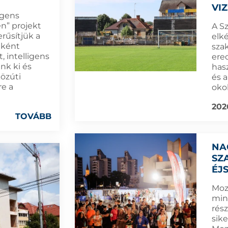
VI
igens
n” projekt
A S
rűsítjük a
elk
eként
sza
, intelligens
ere
nk ki és
has
közúti
és 
re a
okok
202
TOVÁBB
NA
SZ
ÉJ
Moz
mint
rés
sik