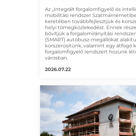
Az „Integrált forgalomfigyelő és intell
mobilitási rendszer Szatmárnémetibe
keretében továbbfejlesztjük és korsze
helyi tömegközlekedést. Ennek rész
bővítjük a forgalomirányítási rendszert
(SMART) autóbusz-megállókat alakítu
korszerűsítünk, valamint egy átfogó 
forgalomfigyelő rendszert hozunk lét
városban.
2026.07.22