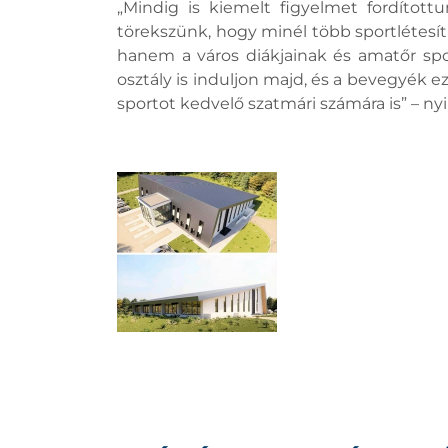
„Mindig is kiemelt figyelmet fordított
törekszünk, hogy minél több sportlétesí
hanem a város diákjainak és amatőr spo
osztály is induljon majd, és a bevegyék e
sportot kedvelő szatmári számára is” – n