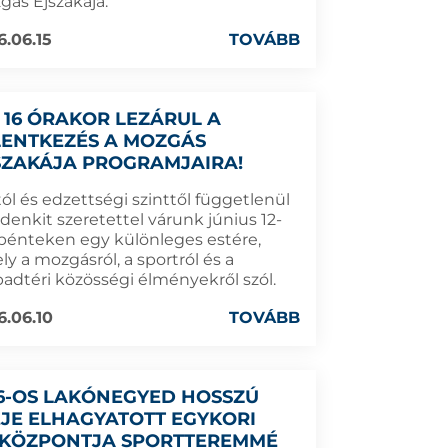
gás Éjszakája.
6.06.15
TOVÁBB
 16 ÓRAKOR LEZÁRUL A
LENTKEZÉS A MOZGÁS
SZAKÁJA PROGRAMJAIRA!
ól és edzettségi szinttől függetlenül
denkit szeretettel várunk június 12-
 pénteken egy különleges estére,
y a mozgásról, a sportról és a
badtéri közösségi élményekről szól.
6.06.10
TOVÁBB
16-OS LAKÓNEGYED HOSSZÚ
EJE ELHAGYATOTT EGYKORI
KÖZPONTJA SPORTTEREMMÉ