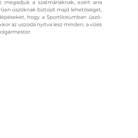
et megadjuk a szatmáriaknak, ezért arra
rűen úszóknak biztosít majd lehetőséget,
 lépéseket, hogy a Sportlíceumban úszó-
kkor az uszoda nyitva lesz minden, a vizes
polgármester.