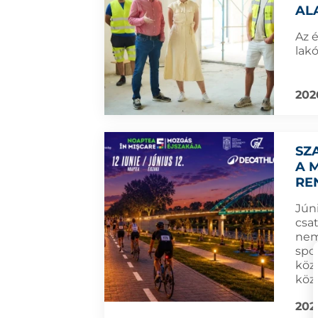
AL
Az é
lak
202
SZ
A 
RE
Jún
csa
nem
spor
köz
köz
202