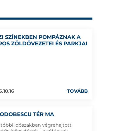
ZI SZÍNEKBEN POMPÁZNAK A
ROS ZÖLDÖVEZETEI ÉS PARKJAI
5.10.16
TOVÁBB
 ODOBESCU TÉR MA
utóbbi időszakban végrehajtott
ntős fejlesztések – a sétányok