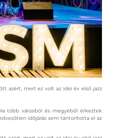
azért, mert ez volt az idei év első jazz
.
álra több városból és megyéből érkeztek
edvezőtlen időjárás sem tántorította el az
azért, mert ez volt az idei év első jazz