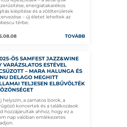
szerűsítése, energiatakarékos
gítás kiépítése és a zöldterületek
tervezése – új életet leheltek az
bescu térbe.
5.08.08
TOVÁBB
2025-ÖS SAMFEST JAZZ&WINE
Y VARÁZSLATOS ESTÉVEL
CSÚZOTT – MARA HALUNGA ÉS
NU DELAGO MEGHITT
LLAMAI TELJESEN ELBŰVÖLTÉK
KÖZÖNSÉGET
j helyszín, a zamatos borok, a
yűgöző koncertek és a találkozások
d hozzájárultak ahhoz, hogy ez a
om nap valóban emlékezetes
adjon.