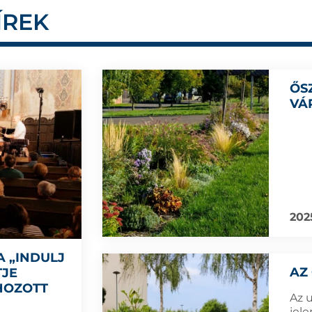
ÍREK
ŐS
VÁ
202
A „INDULJ
AZ
TJE
HOZOTT
Az 
jele