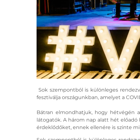
Sok szempontból is különleges rendezvén
fesztiválja országunkban, amelyet a COV
Bátran elmondhatjuk, hogy hétvégén a j
látogatók. A három nap alatt hét előadó h
érdeklődőket, ennek ellenére is szinte m
Sok szempontból is különleges rendezvén