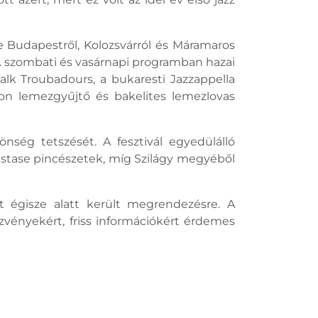
.
 Budapestről, Kolozsvárról és Máramaros
A szombati és vasárnapi programban hazai
alk Troubadours, a bukaresti Jazzappella
on lemezgyűjtő és bakelites lemezlovas
önség tetszését. A fesztivál egyedülálló
ăstase pincészetek, míg Szilágy megyéből
 égisze alatt került megrendezésre. A
zvényekért, friss információkért érdemes