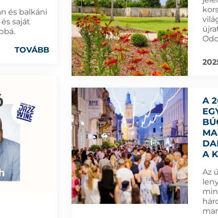
kor
n és balkáni
vilá
és saját
újra
bbá.
Odo
TOVÁBB
202
A 
EG
BÚ
MA
DA
A 
Az ú
len
min
hár
mar