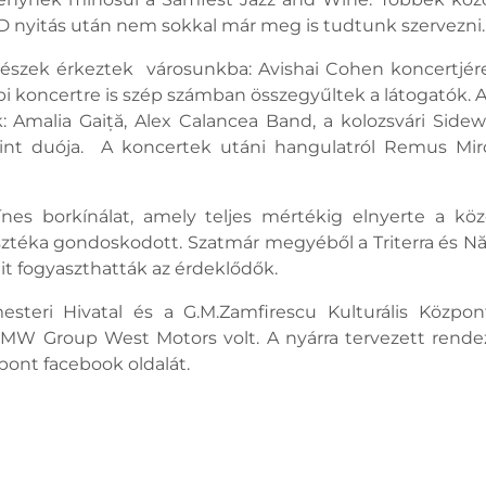
ID nyitás után nem sokkal már meg is tudtunk szervezni
észek érkeztek városunkba: Avishai Cohen koncertjére
bi koncertre is szép számban összegyűltek a látogatók. 
 Amalia Gaiță, Alex Calancea Band, a kolozsvári Sidew
lint duója. A koncertek utáni hangulatról Remus Mir
nes borkínálat, amely teljes mértékig elnyerte a köz
lasztéka gondoskodott. Szatmár megyéből a Triterra és N
it fogyaszthatták az érdeklődők.
teri Hivatal és a G.M.Zamfirescu Kulturális Központ
BMW Group West Motors volt. A nyárra tervezett rende
zpont facebook oldalát.