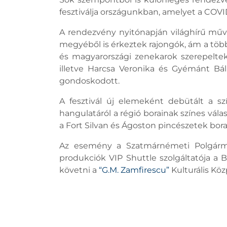
fesztiválja országunkban, amelyet a COV
A rendezvény nyitónapján világhírű műv
megyéből is érkeztek rajongók, ám a töb
és magyarországi zenekarok szerepeltek:
illetve Harcsa Veronika és Gyémánt Bá
gondoskodott.
A fesztivál új elemeként debütált a szí
hangulatáról a régió borainak színes vá
a Fort Silvan és Ágoston pincészetek bora
Az esemény a Szatmárnémeti Polgármes
produkciók VIP Shuttle szolgáltatója a 
követni a
“G.M. Zamfirescu”
Kulturális Kö