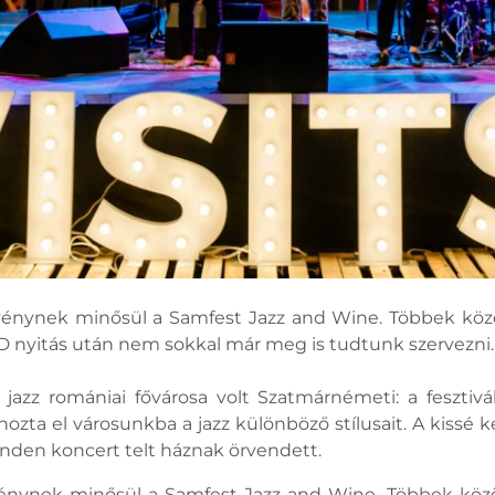
ynek minősül a Samfest Jazz and Wine. Többek között 
ID nyitás után nem sokkal már meg is tudtunk szervezni
azz romániai fővárosa volt Szatmárnémeti: a fesztiv
ozta el városunkba a jazz különböző stílusait. A kissé k
inden koncert telt háznak örvendett.
ynek minősül a Samfest Jazz and Wine. Többek között 