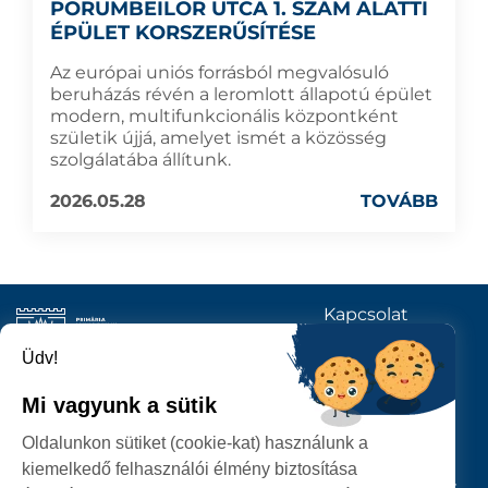
PORUMBEILOR UTCA 1. SZÁM ALATTI
ÉPÜLET KORSZERŰSÍTÉSE
Az európai uniós forrásból megvalósuló
beruházás révén a leromlott állapotú épület
modern, multifunkcionális központként
születik újjá, amelyet ismét a közösség
szolgálatába állítunk.
2026.05.28
TOVÁBB
Kapcsolat
KÖVESSENEK
Üdv!
Mi vagyunk a sütik
SZATMÁRNÉMETI
Oldalunkon sütiket (cookie-kat) használunk a
POLGÁRMESTERI HIVATAL
kiemelkedő felhasználói élmény biztosítása