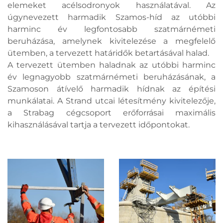
elemeket acélsodronyok használatával. Az
úgynevezett harmadik Szamos-híd az utóbbi
harminc év legfontosabb szatmárnémeti
beruházása, amelynek kivitelezése a megfelelő
ütemben, a tervezett határidők betartásával halad.
A tervezett ütemben haladnak az utóbbi harminc
év legnagyobb szatmárnémeti beruházásának, a
Szamoson átívelő harmadik hídnak az építési
munkálatai. A Strand utcai létesítmény kivitelezője,
a Strabag cégcsoport erőforrásai maximális
kihasználásával tartja a tervezett időpontokat.