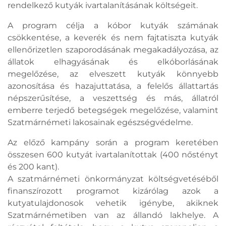
rendelkező kutyák ivartalanításának költségeit.
A program célja a kóbor kutyák számának
csökkentése, a keverék és nem fajtatiszta kutyák
ellenőrizetlen szaporodásának megakadályozása, az
állatok elhagyásának és elkóborlásának
megelőzése, az elveszett kutyák könnyebb
azonosítása és hazajuttatása, a felelős állattartás
népszerűsítése, a veszettség és más, állatról
emberre terjedő betegségek megelőzése, valamint
Szatmárnémeti lakosainak egészségvédelme.
Az előző kampány során a program keretében
összesen 600 kutyát ivartalanítottak (400 nőstényt
és 200 kant).
A szatmárnémeti önkormányzat költségvetéséből
finanszírozott programot kizárólag azok a
kutyatulajdonosok vehetik igénybe, akiknek
Szatmárnémetiben van az állandó lakhelye. A