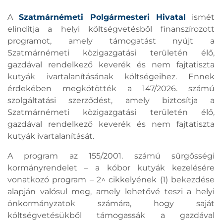
A
Szatmárnémeti Polgármesteri Hivatal
ismét
elindítja a helyi költségvetésből finanszírozott
programot, amely támogatást nyújt a
Szatmárnémeti közigazgatási területén élő,
gazdával rendelkező keverék és nem fajtatiszta
kutyák ivartalanításának költségeihez. Ennek
érdekében megkötötték a 147/2026. számú
szolgáltatási szerződést, amely biztosítja a
Szatmárnémeti közigazgatási területén élő,
gazdával rendelkező keverék és nem fajtatiszta
kutyák ivartalanítását.
A program az 155/2001. számú sürgősségi
kormányrendelet – a kóbor kutyák kezelésére
vonatkozó program – 2^ cikkelyének (1) bekezdése
alapján valósul meg, amely lehetővé teszi a helyi
önkormányzatok számára, hogy saját
költségvetésükből támogassák a gazdával