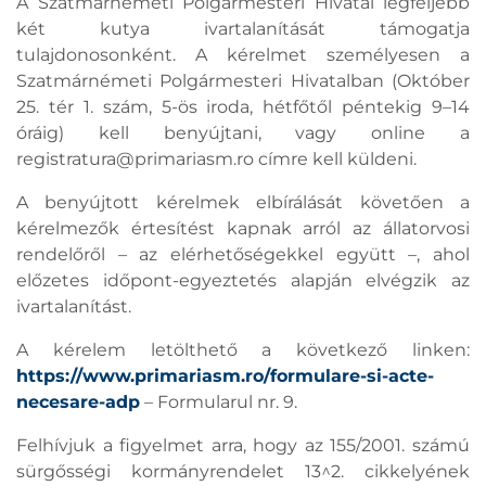
A Szatmárnémeti Polgármesteri Hivatal legfeljebb
két kutya ivartalanítását támogatja
tulajdonosonként. A kérelmet személyesen a
Szatmárnémeti Polgármesteri Hivatalban (Október
25. tér 1. szám, 5-ös iroda, hétfőtől péntekig 9–14
óráig) kell benyújtani, vagy online a
registratura@primariasm.ro
címre kell küldeni.
A benyújtott kérelmek elbírálását követően a
kérelmezők értesítést kapnak arról az állatorvosi
rendelőről – az elérhetőségekkel együtt –, ahol
előzetes időpont-egyeztetés alapján elvégzik az
ivartalanítást.
A kérelem letölthető a következő linken:
https://www.primariasm.ro/formulare-si-acte-
necesare-adp
– Formularul nr. 9.
Felhívjuk a figyelmet arra, hogy az 155/2001. számú
sürgősségi kormányrendelet 13^2. cikkelyének