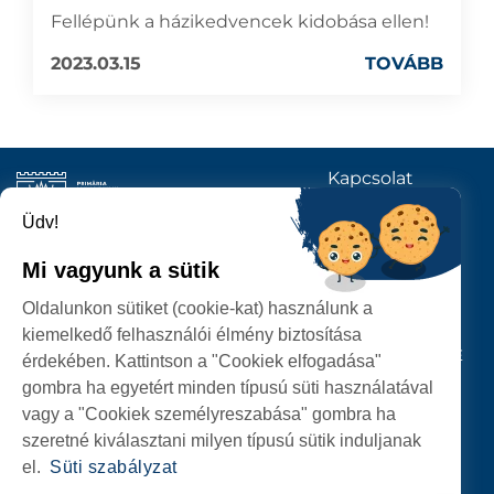
Fellépünk a házikedvencek kidobása ellen!
2023.03.15
TOVÁBB
Kapcsolat
KÖVESSENEK
Üdv!
Mi vagyunk a sütik
SZATMÁRNÉMETI
Oldalunkon sütiket (cookie-kat) használunk a
POLGÁRMESTERI HIVATAL
kiemelkedő felhasználói élmény biztosítása
P-ȚA 25 OCTOMBRIE, NR. 1 CORP M, 440026 SATU MARE
érdekében. Kattintson a "Cookiek elfogadása"
gombra ha egyetért minden típusú süti használatával
SZEMÉLYES ADATOK VÉDELME
vagy a "Cookiek személyreszabása" gombra ha
szeretné kiválasztani milyen típusú sütik induljanak
el.
Süti szabályzat