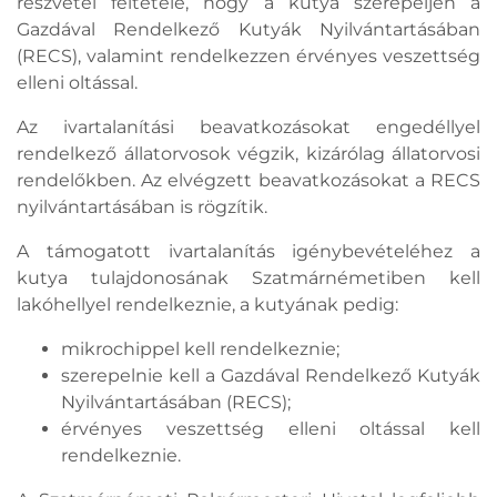
részvétel feltétele, hogy a kutya szerepeljen a
Gazdával Rendelkező Kutyák Nyilvántartásában
(RECS), valamint rendelkezzen érvényes veszettség
elleni oltással.
Az ivartalanítási beavatkozásokat engedéllyel
rendelkező állatorvosok végzik, kizárólag állatorvosi
rendelőkben. Az elvégzett beavatkozásokat a RECS
nyilvántartásában is rögzítik.
A támogatott ivartalanítás igénybevételéhez a
kutya tulajdonosának Szatmárnémetiben kell
lakóhellyel rendelkeznie, a kutyának pedig:
mikrochippel kell rendelkeznie;
szerepelnie kell a Gazdával Rendelkező Kutyák
Nyilvántartásában (RECS);
érvényes veszettség elleni oltással kell
rendelkeznie.