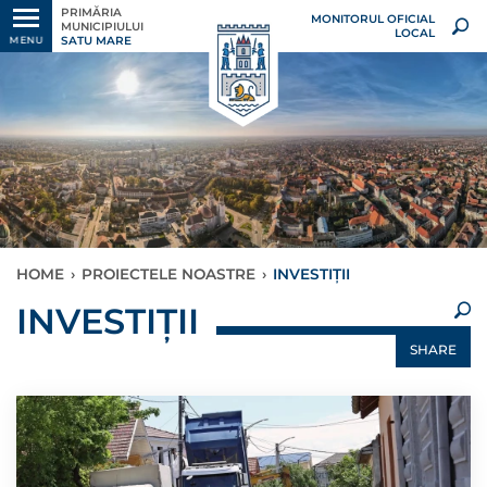
PRIMĂRIA
MONITORUL OFICIAL
MUNICIPIULUI
LOCAL
SATU MARE
MENU
HOME
›
PROIECTELE NOASTRE
›
INVESTIȚII
×
INVESTIȚII
SHARE