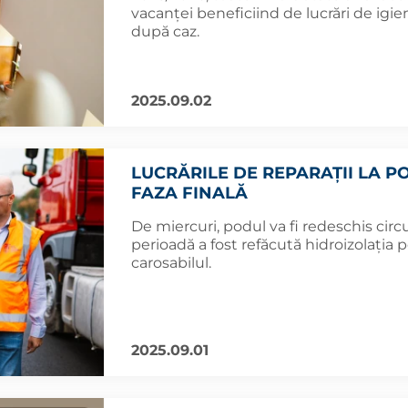
vacanței beneficiind de lucrări de igie
după caz.
2025.09.02
LUCRĂRILE DE REPARAȚII LA P
FAZA FINALĂ
De miercuri, podul va fi redeschis circu
perioadă a fost refăcută hidroizolația po
carosabilul.
2025.09.01