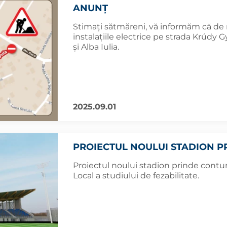
ANUNȚ
Stimați sătmăreni, vă informăm că de m
instalațiile electrice pe strada Krúdy G
și Alba Iulia.
2025.09.01
PROIECTUL NOULUI STADION P
Proiectul noului stadion prinde contur
Local a studiului de fezabilitate.