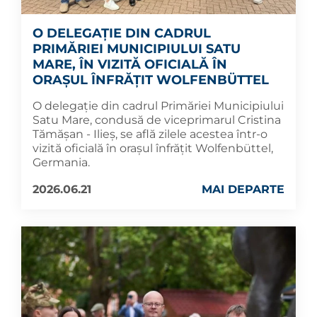
O DELEGAȚIE DIN CADRUL
PRIMĂRIEI MUNICIPIULUI SATU
MARE, ÎN VIZITĂ OFICIALĂ ÎN
ORAȘUL ÎNFRĂȚIT WOLFENBÜTTEL
O delegație din cadrul Primăriei Municipiului
Satu Mare, condusă de viceprimarul Cristina
Tămășan - Ilieș, se află zilele acestea într-o
vizită oficială în orașul înfrățit Wolfenbüttel,
Germania.
2026.06.21
MAI DEPARTE