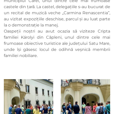
municipiul Carei, unul dintre cele mai frumoase
castele din țară. La castel, delegațiile s-au bucurat de
un recital de muzică veche ,,Carmina Renascentia’’,
au vizitat expozițiile deschise, parcul și au luat parte
la o demonstrație la manej.
Oaspeții noștri au avut ocazia să viziteze Cripta
familiei Károlyi din Căpleni, unul dintre cele mai
frumoase obiective turistice ale judeţului Satu Mare,
unde își găsesc locul de odihnă veșnică membrii
familiei nobiliare.