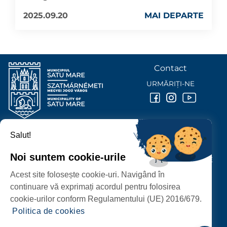
2025.09.20
MAI DEPARTE
Contact
URMĂRIȚI-NE
Salut!
PRIMĂRIA MUNICIPIULUI
SATU MARE
Noi suntem cookie-urile
P-ȚA 25 OCTOMBRIE, NR. 1 CORP M, 440026 SATU MARE
Acest site folosește cookie-uri. Navigând în
PROTECȚIA DATELOR PERSONALE
continuare vă exprimați acordul pentru folosirea
cookie-urilor conform Regulamentului (UE) 2016/679.
Politica de cookies