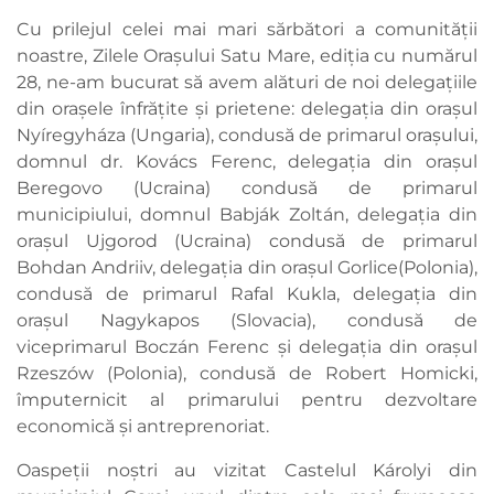
Cu prilejul celei mai mari sărbători a comunității
noastre, Zilele Orașului Satu Mare, ediția cu numărul
28, ne-am bucurat să avem alături de noi delegațiile
din orașele înfrățite și prietene: delegația din orașul
Nyíregyháza (Ungaria), condusă de primarul orașului,
domnul dr. Kovács Ferenc, delegația din orașul
Beregovo (Ucraina) condusă de primarul
municipiului, domnul Babják Zoltán, delegația din
orașul Ujgorod (Ucraina) condusă de primarul
Bohdan Andriiv, delegația din orașul Gorlice(Polonia),
condusă de primarul Rafal Kukla, delegația din
orașul Nagykapos (Slovacia), condusă de
viceprimarul Boczán Ferenc și delegația din orașul
Rzeszów (Polonia), condusă de Robert Homicki,
împuternicit al primarului pentru dezvoltare
economică și antreprenoriat.
Oaspeții noștri au vizitat Castelul Károlyi din