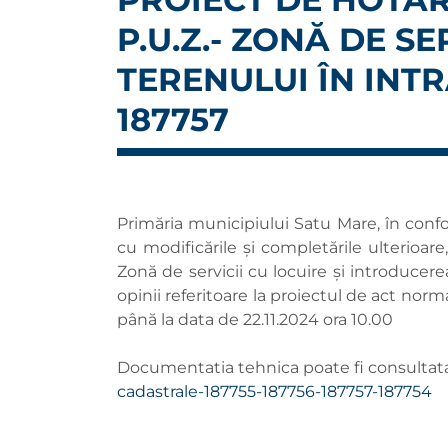
P.U.Z.- ZONĂ DE S
TERENULUI ÎN INTRA
187757
Primăria municipiului Satu Mare, în confo
cu modificările și completările ulterioa
Zonă de servicii cu locuire şi introducere
opinii referitoare la proiectul de act norm
până la data de 22.11.2024 ora 10.00
Documentatia tehnica poate fi consultata 
cadastrale-187755-187756-187757-187754