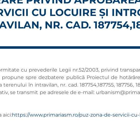
ERVICII CU LOCUIRE ŞI IN
VILAN, NR. CAD. 187754,18
rmitate cu prevederile Legii nr.52/2003, privind transpar
re, propune spre dezbatere publică Proiectul de hotărâr
a terenului în intravilan, nr. cad. 187754,187755, 187756, 
ativ, se transmit pe adresele de e-mail:
urbanism@primar
aici:
https://www.primariasm.ro/puz-zona-de-servicii-cu-