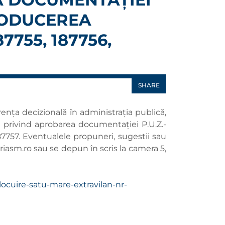
TRODUCEREA
7755, 187756,
SHARE
ența decizională în administrația publică,
e privind aprobarea documentației P.U.Z.-
187757. Eventualele propuneri, sugestii sau
iasm.ro
sau se depun în scris la camera 5,
locuire-satu-mare-extravilan-nr-