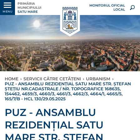
PRIMĂRIA
MONITORUL OFICIAL
MUNICIPIULUI
LOCAL
SATU MARE
MENU
HOME
›
SERVICII CĂTRE CETĂȚENI
›
URBANISM
›
PUZ - ANSAMBLU REZIDENȚIAL SATU MARE STR. ȘTEFAN
ȘTEȚIU NR.CADASTRALE / NR. TOPOGRAFICE 168635,
154462, 4659/3, 4660/3, 4661/3, 4662/3, 4664/1, 4665/5,
165/7/B - HCL 130/29.05.2025
PUZ - ANSAMBLU
REZIDENȚIAL SATU
MARE STR. ȘTEFAN