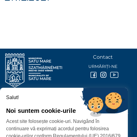
Contact
URMĂRIȚI-NE
Salut!
PRIMĂRIA MUNICIPIULUI
SATU MARE
Noi suntem cookie-urile
P-ȚA 25 OCTOMBRIE, NR. 1 CORP M, 440026 SATU MARE
Acest site folosește cookie-uri. Navigând în
PROTECȚIA DATELOR PERSONALE
continuare vă exprimați acordul pentru folosirea
cookie-urilor conform Regulamentului (UE) 2016/679.