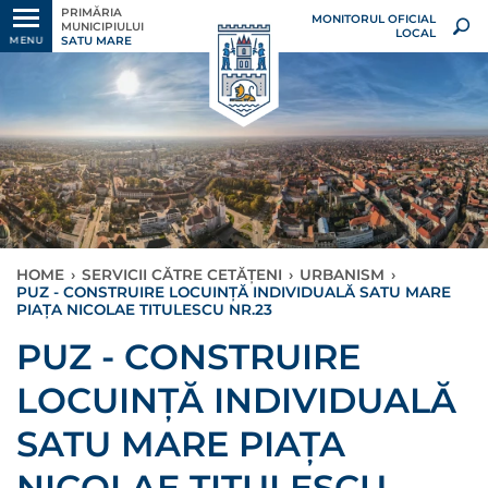
PRIMĂRIA
MONITORUL OFICIAL
MUNICIPIULUI
LOCAL
SATU MARE
MENU
HOME
›
SERVICII CĂTRE CETĂȚENI
›
URBANISM
›
PUZ - CONSTRUIRE LOCUINȚĂ INDIVIDUALĂ SATU MARE
PIAȚA NICOLAE TITULESCU NR.23
PUZ - CONSTRUIRE
LOCUINȚĂ INDIVIDUALĂ
SATU MARE PIAȚA
NICOLAE TITULESCU