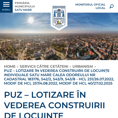
PRIMĂRIA
MONITORUL OFICIAL
MUNICIPIULUI
LOCAL
SATU MARE
MENU
HOME
›
SERVICII CĂTRE CETĂȚENI
›
URBANISM
›
PUZ – LOTIZARE ÎN VEDEREA CONSTRUIRII DE LOCUINȚE
INDIVIDUALE SATU MARE CALEA ODOREULUI NR
CADASTRAL 183176, 542/2, 543/9, 543/8 - HCL 231/26.07.2022,
MODIF DE HCL 257/4.08.2022, MODIF DE HCL 40/27.02.2025
PUZ – LOTIZARE ÎN
VEDEREA CONSTRUIRII
DE LOCUINȚE