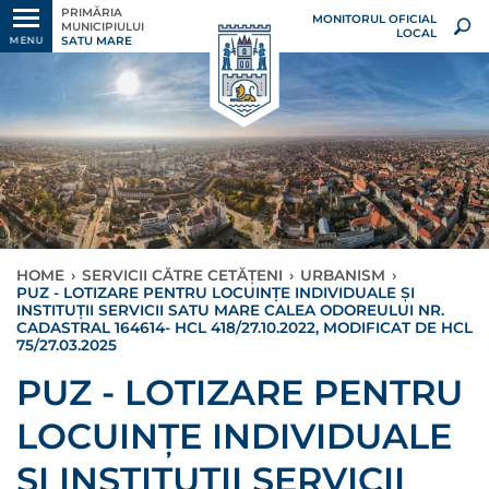
PRIMĂRIA
MONITORUL OFICIAL
MUNICIPIULUI
LOCAL
SATU MARE
MENU
HOME
›
SERVICII CĂTRE CETĂȚENI
›
URBANISM
›
PUZ - LOTIZARE PENTRU LOCUINȚE INDIVIDUALE ȘI
INSTITUȚII SERVICII SATU MARE CALEA ODOREULUI NR.
CADASTRAL 164614- HCL 418/27.10.2022, MODIFICAT DE HCL
75/27.03.2025
PUZ - LOTIZARE PENTRU
LOCUINȚE INDIVIDUALE
ȘI INSTITUȚII SERVICII