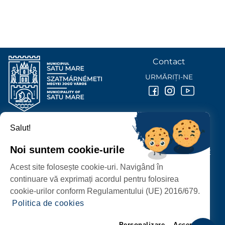
Contact
URMĂRIȚI-NE
Salut!
PRIMĂRIA MUNICIPIULUI
SATU MARE
Noi suntem cookie-urile
P-ȚA 25 OCTOMBRIE, NR. 1 CORP M, 440026 SATU MARE
Acest site folosește cookie-uri. Navigând în
PROTECȚIA DATELOR PERSONALE
continuare vă exprimați acordul pentru folosirea
cookie-urilor conform Regulamentului (UE) 2016/679.
Politica de cookies
Personalizare
Accept