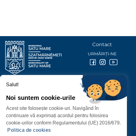
Contact
URMĂRIȚI-NE
Salut!
PRIMĂRIA MUNICIPIULUI
SATU MARE
Noi suntem cookie-urile
P-ȚA 25 OCTOMBRIE, NR. 1 CORP M, 440026 SATU MARE
Acest site folosește cookie-uri. Navigând în
PROTECȚIA DATELOR PERSONALE
continuare vă exprimați acordul pentru folosirea
cookie-urilor conform Regulamentului (UE) 2016/679.
Politica de cookies