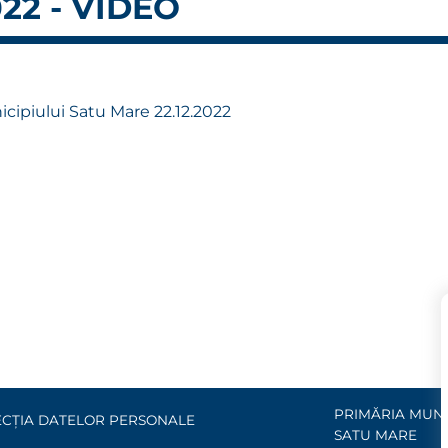
22 - VIDEO
nicipiului Satu Mare 22.12.2022
PRIMĂRIA MUNI
CȚIA DATELOR PERSONALE
SATU MARE