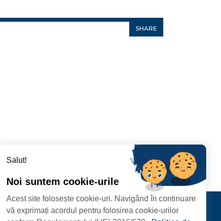
SHARE
Salut!
Noi suntem cookie-urile
Acest site folosește cookie-uri. Navigând în continuare
CIPIULUI
Contact
vă exprimați acordul pentru folosirea cookie-urilor
URMĂRIȚI-NE