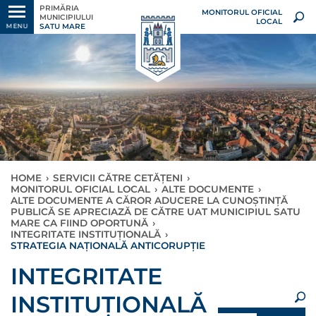
PRIMĂRIA
MONITORUL OFICIAL
MUNICIPIULUI
LOCAL
SATU MARE
MENU
HOME
›
SERVICII CĂTRE CETĂȚENI
›
MONITORUL OFICIAL LOCAL
›
ALTE DOCUMENTE
›
ALTE DOCUMENTE A CĂROR ADUCERE LA CUNOȘTINȚĂ
PUBLICĂ SE APRECIAZĂ DE CĂTRE UAT MUNICIPIUL SATU
MARE CA FIIND OPORTUNĂ
›
INTEGRITATE INSTITUȚIONALĂ
›
STRATEGIA NAȚIONALĂ ANTICORUPȚIE
×
INTEGRITATE
INSTITUȚIONALĂ