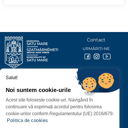
Contact
URMĂRIȚI-NE
Salut!
PRIMĂRIA MUNICIPIULUI
SATU MARE
Noi suntem cookie-urile
P-ȚA 25 OCTOMBRIE, NR. 1 CORP M, 440026 SATU MARE
Acest site folosește cookie-uri. Navigând în
PROTECȚIA DATELOR PERSONALE
continuare vă exprimați acordul pentru folosirea
cookie-urilor conform Regulamentului (UE) 2016/679.
Politica de cookies