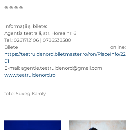
֍ ֍ ֍ ֍
Informații și bilete:
Agenția teatrală, str. Horea nr. 6
Tel.: 0261712106 | 0786538580
Bilete online:
https://teatruldenord.biletmaster.ro/ron/PlaceInfo/22
01
E-mail:
agentie.teatruldenord@gmail.com
www.teatruldenord.ro
foto: Süveg Károly