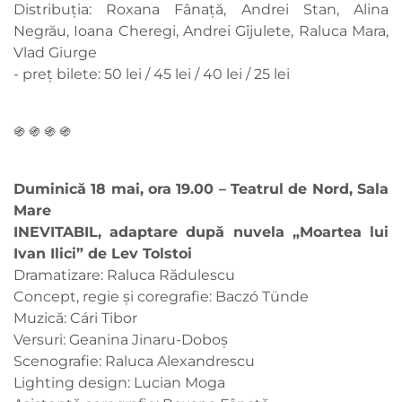
Distribuția: Roxana Fânață, Andrei Stan, Alina
Negrău, Ioana Cheregi, Andrei Gîjulete, Raluca Mara,
Vlad Giurge
- preț bilete: 50 lei / 45 lei / 40 lei / 25 lei
֍ ֍ ֍ ֍
Duminică 18 mai, ora 19.00 – Teatrul de Nord, Sala
Mare
INEVITABIL, adaptare după nuvela „Moartea lui
Ivan Ilici” de Lev Tolstoi
Dramatizare: Raluca Rădulescu
Concept, regie și coregrafie: Baczó Tünde
Muzică: Cári Tibor
Versuri: Geanina Jinaru-Doboș
Scenografie: Raluca Alexandrescu
Lighting design: Lucian Moga