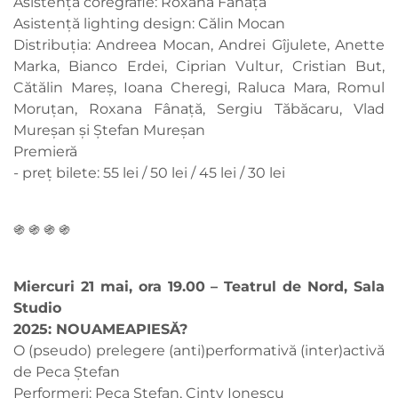
Asistență coregrafie: Roxana Fânață
Asistență lighting design: Călin Mocan
Distribuția: Andreea Mocan, Andrei Gîjulete, Anette
Marka, Bianco Erdei, Ciprian Vultur, Cristian But,
Cătălin Mareș, Ioana Cheregi, Raluca Mara, Romul
Moruțan, Roxana Fânață, Sergiu Tăbăcaru, Vlad
Mureșan și Ștefan Mureșan
Premieră
- preț bilete: 55 lei / 50 lei / 45 lei / 30 lei
֍ ֍ ֍ ֍
Miercuri 21 mai, ora 19.00 – Teatrul de Nord, Sala
Studio
2025: NOUAMEAPIESĂ?
O (pseudo) prelegere (anti)performativă (inter)activă
de Peca Ștefan
Performeri: Peca Ștefan, Cinty Ionescu