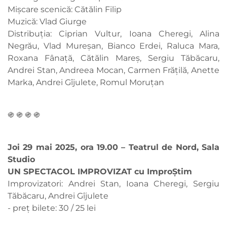
Mișcare scenică: Cătălin Filip
Muzică: Vlad Giurge
Distribuția: Ciprian Vultur, Ioana Cheregi, Alina
Negrău, Vlad Mureșan, Bianco Erdei, Raluca Mara,
Roxana Fânață, Cătălin Mareș, Sergiu Tăbăcaru,
Andrei Stan, Andreea Mocan, Carmen Frățilă, Anette
Marka, Andrei Gîjulete, Romul Moruțan
֍ ֍ ֍ ֍
Joi 29 mai 2025, ora 19.00 – Teatrul de Nord, Sala
Studio
UN SPECTACOL IMPROVIZAT cu ImproȘtim
Improvizatori: Andrei Stan, Ioana Cheregi, Sergiu
Tăbăcaru, Andrei Gîjulete
- preț bilete: 30 / 25 lei