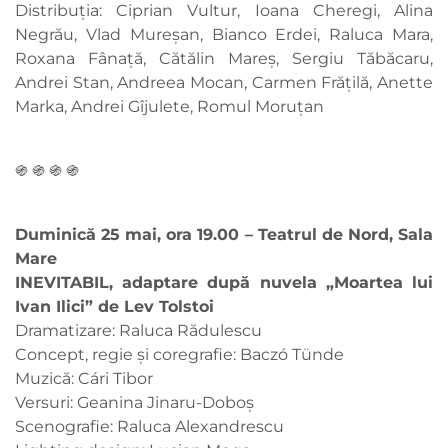
Distribuția: Ciprian Vultur, Ioana Cheregi, Alina
Negrău, Vlad Mureșan, Bianco Erdei, Raluca Mara,
Roxana Fânață, Cătălin Mareș, Sergiu Tăbăcaru,
Andrei Stan, Andreea Mocan, Carmen Frățilă, Anette
Marka, Andrei Gîjulete, Romul Moruțan
֍ ֍ ֍ ֍
Duminică 25 mai, ora 19.00 – Teatrul de Nord, Sala
Mare
INEVITABIL, adaptare după nuvela „Moartea lui
Ivan Ilici” de Lev Tolstoi
Dramatizare: Raluca Rădulescu
Concept, regie și coregrafie: Baczó Tünde
Muzică: Cári Tibor
Versuri: Geanina Jinaru-Doboș
Scenografie: Raluca Alexandrescu