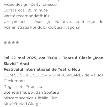
Video design: Cinty Ionescu
Durată: cca. 120 minute
Vârstă recomandată: 16+
Un proiect al Asociației Narative, co-finanțat de
Administrația Fondului Cultural Național
֍ ֍ ֍ ֍
Joi 22 mai 2025, ora 19.00 – Teatrul Clasic „Ioan
Slavici” Arad
Festivalul Internațional de Teatru Nou
CUM SE SCRIE ȘEICSPIR SHAKESPEARE? de Raluca
Cîrciumaru
Regia: Leta Popescu
Scenografia: Bogdan Spătaru
Mișcare scenică: Cătălin Filip
Muzică: Vlad Giurge