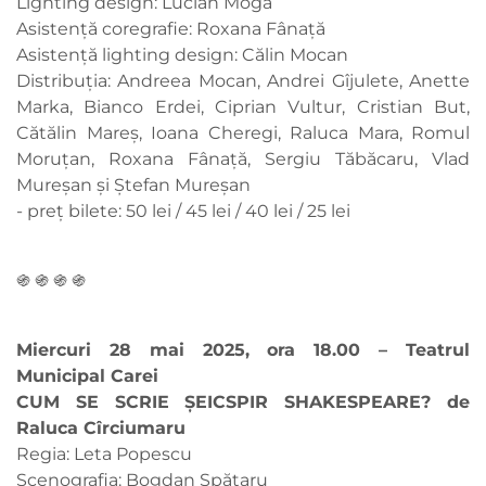
Lighting design: Lucian Moga
Asistență coregrafie: Roxana Fânață
Asistență lighting design: Călin Mocan
Distribuția: Andreea Mocan, Andrei Gîjulete, Anette
Marka, Bianco Erdei, Ciprian Vultur, Cristian But,
Cătălin Mareș, Ioana Cheregi, Raluca Mara, Romul
Moruțan, Roxana Fânață, Sergiu Tăbăcaru, Vlad
Mureșan și Ștefan Mureșan
- preț bilete: 50 lei / 45 lei / 40 lei / 25 lei
֍ ֍ ֍ ֍
Miercuri 28 mai 2025, ora 18.00 – Teatrul
Municipal Carei
CUM SE SCRIE ȘEICSPIR SHAKESPEARE? de
Raluca Cîrciumaru
Regia: Leta Popescu
Scenografia: Bogdan Spătaru