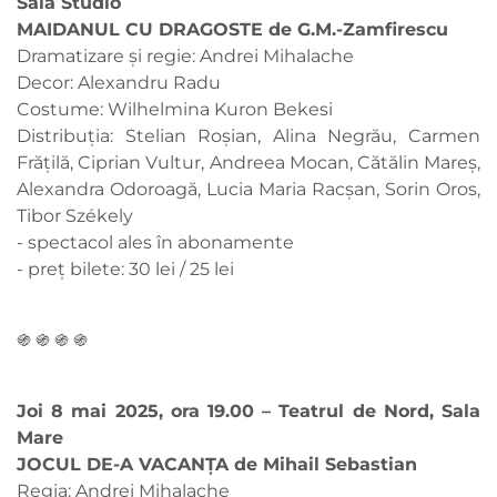
Sala Studio
MAIDANUL CU DRAGOSTE de G.M.-Zamfirescu
Dramatizare și regie: Andrei Mihalache
Decor: Alexandru Radu
Costume: Wilhelmina Kuron Bekesi
Distribuția: Stelian Roșian, Alina Negrău, Carmen
Frățilă, Ciprian Vultur, Andreea Mocan, Cătălin Mareș,
Alexandra Odoroagă, Lucia Maria Racșan, Sorin Oros,
Tibor Székely
- spectacol ales în abonamente
- preț bilete: 30 lei / 25 lei
֍ ֍ ֍ ֍
Joi 8 mai 2025, ora 19.00 – Teatrul de Nord, Sala
Mare
JOCUL DE-A VACANȚA de Mihail Sebastian
Regia: Andrei Mihalache