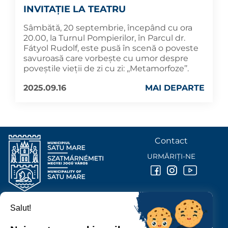
INVITAȚIE LA TEATRU
Sâmbătă, 20 septembrie, începând cu ora
20.00, la Turnul Pompierilor, în Parcul dr.
Fátyol Rudolf, este pusă în scenă o poveste
savuroasă care vorbește cu umor despre
poveștile vieții de zi cu zi: ,,Metamorfoze’’.
2025.09.16
MAI DEPARTE
Contact
URMĂRIȚI-NE
Salut!
PRIMĂRIA MUNICIPIULUI
SATU MARE