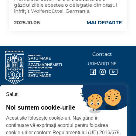
găzdui zilele acestea o delegație din orașul
înfrățit Wolfenbüttel, Germania.
2025.10.06
MAI DEPARTE
Contact
URMĂRIȚI-NE
Salut!
PRIMĂRIA MUNICIPIULUI
SATU MARE
Noi suntem cookie-urile
P-ȚA 25 OCTOMBRIE, NR. 1 CORP M, 440026 SATU MARE
Acest site folosește cookie-uri. Navigând în
PROTECȚIA DATELOR PERSONALE
continuare vă exprimați acordul pentru folosirea
cookie-urilor conform Regulamentului (UE) 2016/679.