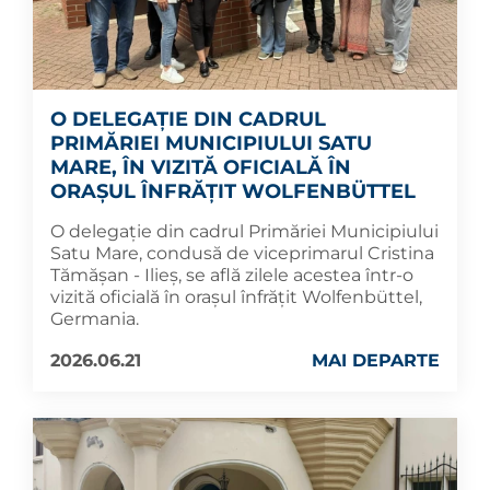
O DELEGAȚIE DIN CADRUL
PRIMĂRIEI MUNICIPIULUI SATU
MARE, ÎN VIZITĂ OFICIALĂ ÎN
ORAȘUL ÎNFRĂȚIT WOLFENBÜTTEL
O delegație din cadrul Primăriei Municipiului
Satu Mare, condusă de viceprimarul Cristina
Tămășan - Ilieș, se află zilele acestea într-o
vizită oficială în orașul înfrățit Wolfenbüttel,
Germania.
2026.06.21
MAI DEPARTE