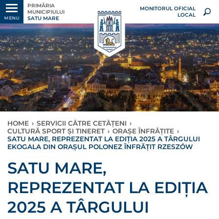
PRIMĂRIA
MONITORUL OFICIAL
MUNICIPIULUI
LOCAL
SATU MARE
MENU
HOME
›
SERVICII CĂTRE CETĂȚENI
›
CULTURĂ SPORT ȘI TINERET
›
ORAȘE ÎNFRĂȚITE
›
SATU MARE, REPREZENTAT LA EDIȚIA 2025 A TÂRGULUI
EKOGALA DIN ORAȘUL POLONEZ ÎNFRĂȚIT RZESZÓW
SATU MARE,
REPREZENTAT LA EDIȚIA
2025 A TÂRGULUI