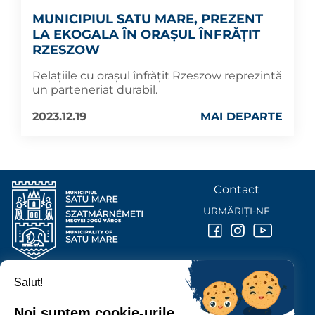
MUNICIPIUL SATU MARE, PREZENT
LA EKOGALA ÎN ORAȘUL ÎNFRĂȚIT
RZESZOW
Relațiile cu orașul înfrățit Rzeszow reprezintă
un parteneriat durabil.
2023.12.19
MAI DEPARTE
Contact
URMĂRIȚI-NE
Salut!
PRIMĂRIA MUNICIPIULUI
SATU MARE
Noi suntem cookie-urile