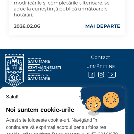
modificările și completările ulterioare, se
aduc la cunoştinţă publică următoarele
hotărâri:
2026.02.06
MAI DEPARTE
Contact
URMĂRIȚI-NE
Salut!
PRIMĂRIA MUNICIPIULUI
SATU MARE
Noi suntem cookie-urile
P-ȚA 25 OCTOMBRIE, NR. 1 CORP M, 440026 SATU MARE
Acest site folosește cookie-uri. Navigând în
PROTECȚIA DATELOR PERSONALE
continuare vă exprimați acordul pentru folosirea