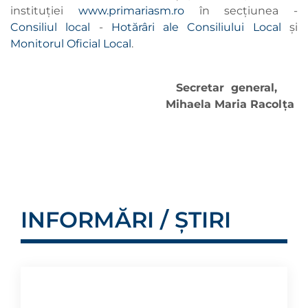
instituţiei
www.primariasm.ro
în secţiunea -
Consiliul local
-
Hotărâri ale Consiliului Local
și
Monitorul Oficial Local
.
Secretar general,
Mihaela Maria Racolţa
INFORMĂRI / ȘTIRI