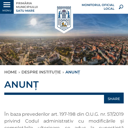
PRIMĂRIA
MONITORUL OFICIAL
MUNICIPIULUI
LOCAL
SATU MARE
MENU
HOME
›
DESPRE INSTITUȚIE
›
ANUNȚ
ANUNȚ
SHARE
În baza prevederilor art. 197-198 din O.U.G. nr. 57/2019
privind Codul administrativ cu modificările și
completările ulterioare, se aduc la cunoştinţă