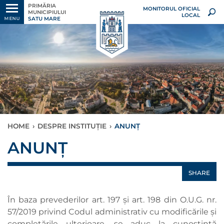
PRIMĂRIA
MONITORUL OFICIAL
MUNICIPIULUI
LOCAL
SATU MARE
MENU
HOME
›
DESPRE INSTITUȚIE
›
ANUNȚ
ANUNȚ
SHARE
În baza prevederilor art. 197 și art. 198 din O.U.G. nr.
57/2019 privind Codul administrativ cu modificările și
completările ulterioare, se aduc la cunoştinţă