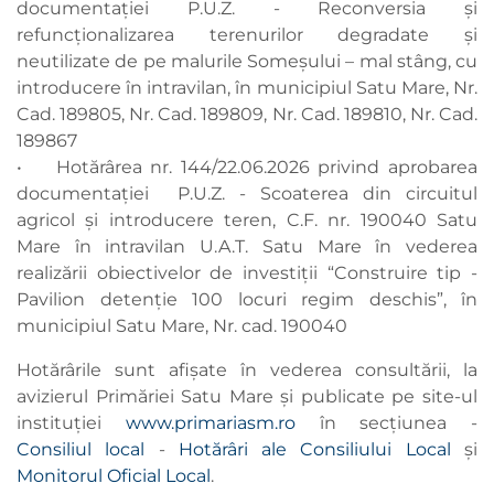
documentației P.U.Z. - Reconversia și
refuncționalizarea terenurilor degradate și
neutilizate de pe malurile Someșului – mal stâng, cu
introducere în intravilan, în municipiul Satu Mare, Nr.
Cad. 189805, Nr. Cad. 189809, Nr. Cad. 189810, Nr. Cad.
189867
• Hotărârea nr. 144/22.06.2026 privind aprobarea
documentației P.U.Z. - Scoaterea din circuitul
agricol și introducere teren, C.F. nr. 190040 Satu
Mare în intravilan U.A.T. Satu Mare în vederea
realizării obiectivelor de investiții “Construire tip -
Pavilion detenție 100 locuri regim deschis”, în
municipiul Satu Mare, Nr. cad. 190040
Hotărârile sunt afișate în vederea consultării, la
avizierul Primăriei Satu Mare şi publicate pe site-ul
instituţiei
www.primariasm.ro
în secţiunea -
Consiliul local
-
Hotărâri ale Consiliului Local
și
Monitorul Oficial Local
.