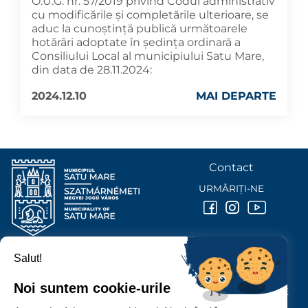
O.U.G. nr. 57/2019 privind Codul administrativ
cu modificările și completările ulterioare, se
aduc la cunoştinţă publică următoarele
hotărâri adoptate în şedinţa ordinară a
Consiliului Local al municipiului Satu Mare,
din data de 28.11.2024:
2024.12.10
MAI DEPARTE
Contact
URMĂRIȚI-NE
Salut!
PRIMĂRIA MUNICIPIULUI
SATU MARE
Noi suntem cookie-urile
P-ȚA 25 OCTOMBRIE, NR. 1 CORP M, 440026 SATU MARE