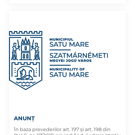
ANUNȚ
În baza prevederilor art. 197 și art. 198 din