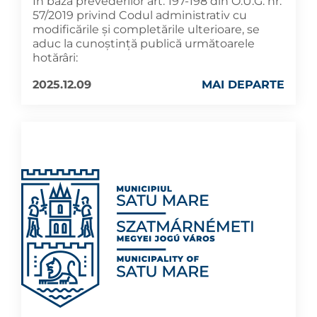
În baza prevederilor art. 197-198 din O.U.G. nr.
57/2019 privind Codul administrativ cu
modificările și completările ulterioare, se
aduc la cunoştinţă publică următoarele
hotărâri:
2025.12.09
MAI DEPARTE