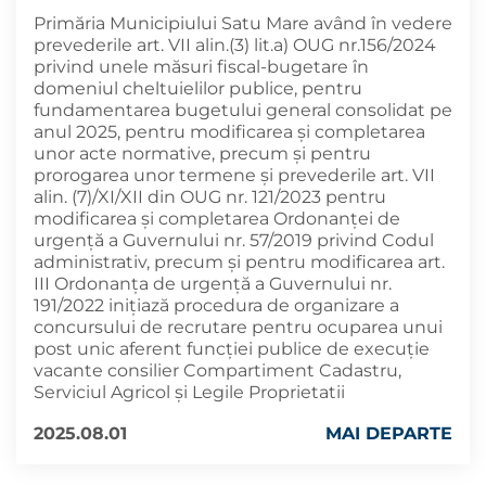
Primăria Municipiului Satu Mare având în vedere
prevederile art. VII alin.(3) lit.a) OUG nr.156/2024
privind unele măsuri fiscal-bugetare în
domeniul cheltuielilor publice, pentru
fundamentarea bugetului general consolidat pe
anul 2025, pentru modificarea şi completarea
unor acte normative, precum şi pentru
prorogarea unor termene și prevederile art. VII
alin. (7)/XI/XII din OUG nr. 121/2023 pentru
modificarea şi completarea Ordonanței de
urgență a Guvernului nr. 57/2019 privind Codul
administrativ, precum şi pentru modificarea art.
III Ordonanța de urgență a Guvernului nr.
191/2022 inițiază procedura de organizare a
concursului de recrutare pentru ocuparea unui
post unic aferent funcției publice de execuție
vacante consilier Compartiment Cadastru,
Serviciul Agricol şi Legile Proprietatii
2025.08.01
MAI DEPARTE