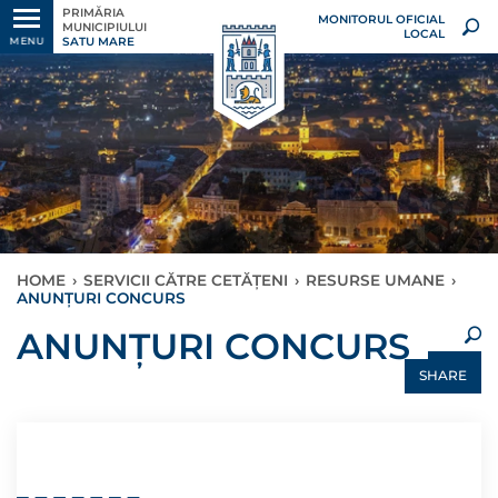
PRIMĂRIA
MONITORUL OFICIAL
MUNICIPIULUI
LOCAL
SATU MARE
MENU
HOME
›
SERVICII CĂTRE CETĂȚENI
›
RESURSE UMANE
›
ANUNȚURI CONCURS
×
ANUNȚURI CONCURS
SHARE