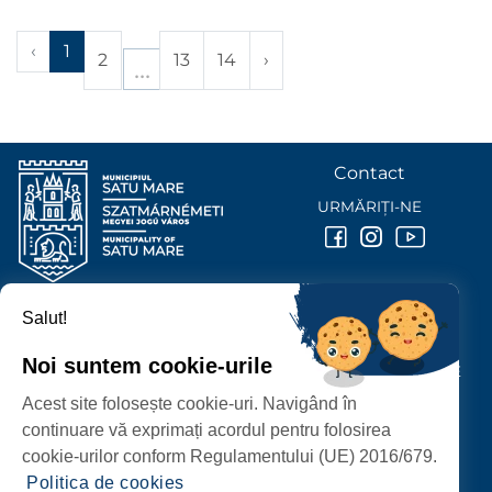
‹
1
2
13
14
›
Contact
URMĂRIȚI-NE
Salut!
PRIMĂRIA MUNICIPIULUI
SATU MARE
Noi suntem cookie-urile
P-ȚA 25 OCTOMBRIE, NR. 1 CORP M, 440026 SATU MARE
Acest site folosește cookie-uri. Navigând în
PROTECȚIA DATELOR PERSONALE
continuare vă exprimați acordul pentru folosirea
cookie-urilor conform Regulamentului (UE) 2016/679.
Politica de cookies