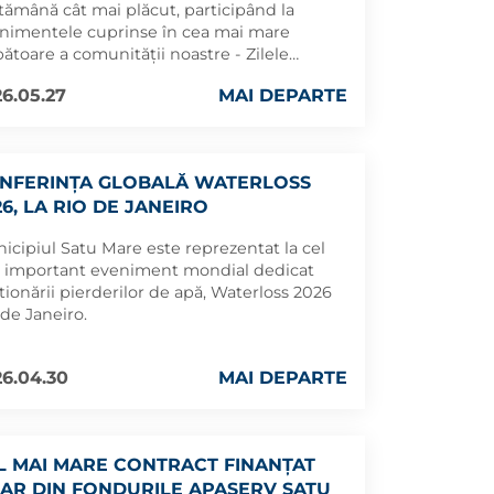
tămână cât mai plăcut, participând la
nimentele cuprinse în cea mai mare
bătoare a comunității noastre - Zilele
șului Satu Mare, ediția 2026.
6.05.27
MAI DEPARTE
NFERINȚA GLOBALĂ WATERLOSS
26, LA RIO DE JANEIRO
icipiul Satu Mare este reprezentat la cel
 important eveniment mondial dedicat
tionării pierderilor de apă, Waterloss 2026
 de Janeiro.
6.04.30
MAI DEPARTE
L MAI MARE CONTRACT FINANȚAT
AR DIN FONDURILE APASERV SATU