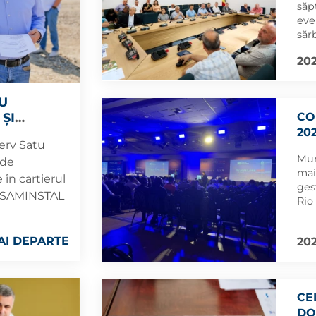
săp
eve
săr
Ora
202
RU
ȘI
CO
MĂREL
20
erv Satu
Mun
 de
mai
 în cartierul
ges
de SAMINSTAL
Rio
AI DEPARTE
202
CE
DO