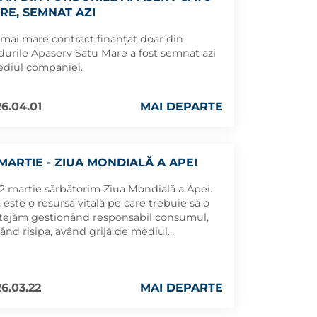
RE, SEMNAT AZI
 mai mare contract finanțat doar din
durile Apaserv Satu Mare a fost semnat azi
sediul companiei.
6.04.01
MAI DEPARTE
 MARTIE - ZIUA MONDIALĂ A APEI
22 martie sărbătorim Ziua Mondială a Apei.
 este o resursă vitală pe care trebuie să o
tejăm gestionând responsabil consumul,
tând risipa, având grijă de mediul
onjurător.
6.03.22
MAI DEPARTE