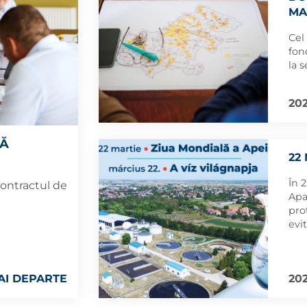
MA
Cel
fon
la 
202
PĂ
22
În 
contractul de
Apa
pro
evi
înc
AI DEPARTE
202