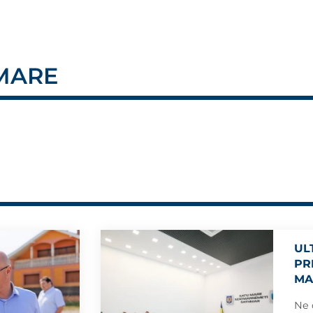
 MARE
UL
PR
MA
Ne 