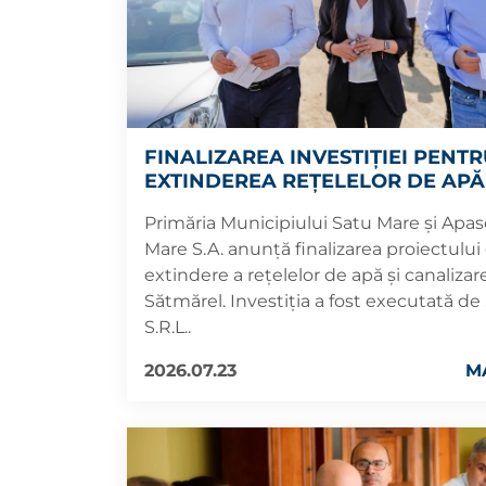
FINALIZAREA INVESTIȚIEI PENT
EXTINDEREA REȚELELOR DE APĂ 
CANALIZARE ÎN CARTIERUL SĂT
Primăria Municipiului Satu Mare și Apas
Mare S.A. anunță finalizarea proiectului
extindere a rețelelor de apă și canalizare
Sătmărel. Investiția a fost executată 
S.R.L..
2026.07.23
M