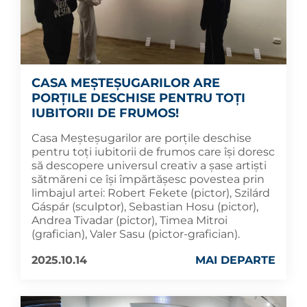
CASA MEȘTEȘUGARILOR ARE
PORȚILE DESCHISE PENTRU TOȚI
IUBITORII DE FRUMOS!
Casa Meșteșugarilor are porțile deschise
pentru toți iubitorii de frumos care își doresc
să descopere universul creativ a șase artiști
sătmăreni ce își împărtășesc povestea prin
limbajul artei: Robert Fekete (pictor), Szilárd
Gáspár (sculptor), Sebastian Hosu (pictor),
Andrea Tivadar (pictor), Timea Mitroi
(grafician), Valer Sasu (pictor-grafician).
2025.10.14
MAI DEPARTE