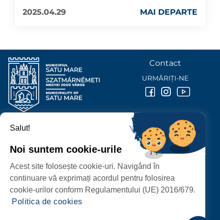
2025.04.29
MAI DEPARTE
Contact
URMĂRIȚI-NE
Salut!
PRIMĂRIA MUNICIPIULUI
SATU MARE
Noi suntem cookie-urile
P-ȚA 25 OCTOMBRIE, NR. 1 CORP M, 440026 SATU MARE
Acest site folosește cookie-uri. Navigând în
PROTECȚIA DATELOR PERSONALE
continuare vă exprimați acordul pentru folosirea
cookie-urilor conform Regulamentului (UE) 2016/679.
Politica de cookies