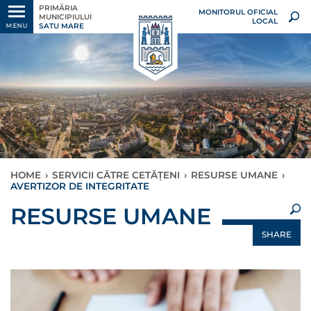
PRIMĂRIA
MONITORUL OFICIAL
MUNICIPIULUI
LOCAL
SATU MARE
MENU
HOME
›
SERVICII CĂTRE CETĂȚENI
›
RESURSE UMANE
›
AVERTIZOR DE INTEGRITATE
×
RESURSE UMANE
SHARE