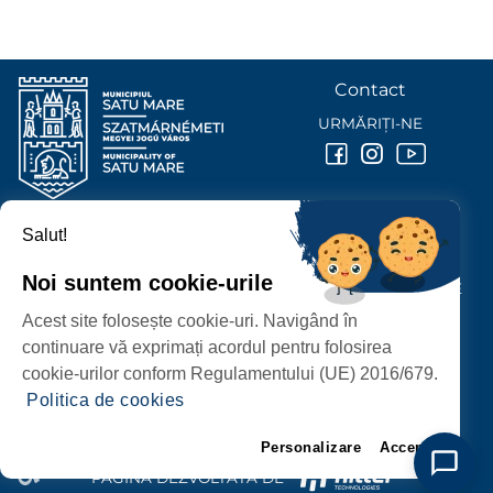
Contact
URMĂRIȚI-NE
Salut!
PRIMĂRIA MUNICIPIULUI
SATU MARE
Noi suntem cookie-urile
P-ȚA 25 OCTOMBRIE, NR. 1 CORP M, 440026 SATU MARE
Acest site folosește cookie-uri. Navigând în
PROTECȚIA DATELOR PERSONALE
continuare vă exprimați acordul pentru folosirea
cookie-urilor conform Regulamentului (UE) 2016/679.
Politica de cookies
Personalizare
Accept
PAGINĂ DEZVOLTATĂ DE